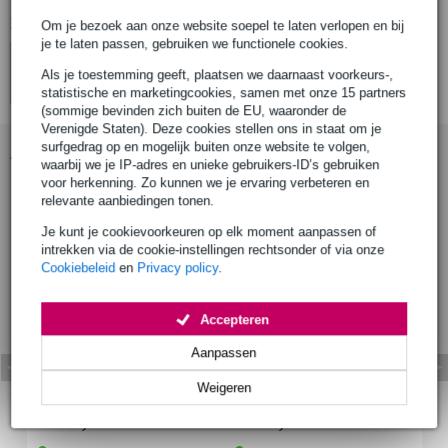
Bekijk ook eens (2)
Om je bezoek aan onze website soepel te laten verlopen en bij
je te laten passen, gebruiken we functionele cookies.
Als je toestemming geeft, plaatsen we daarnaast voorkeurs-,
statistische en marketingcookies, samen met onze 15 partners
(sommige bevinden zich buiten de EU, waaronder de
Verenigde Staten). Deze cookies stellen ons in staat om je
surfgedrag op en mogelijk buiten onze website te volgen,
Accessoires (2)
waarbij we je IP-adres en unieke gebruikers-ID’s gebruiken
voor herkenning. Zo kunnen we je ervaring verbeteren en
relevante aanbiedingen tonen.
Je kunt je cookievoorkeuren op elk moment aanpassen of
intrekken via de cookie-instellingen rechtsonder of via onze
Cookiebeleid
en
Privacy policy
.
Accepteren
Aanpassen
Adam Hall 0155X34W
Adam Hall 0155X34B g
Weigeren
gaasdoek 100 wit 3 x 4
aasdoek 100 zwart 3 x 4
meter
meter
€ 170,-
€ 170,-