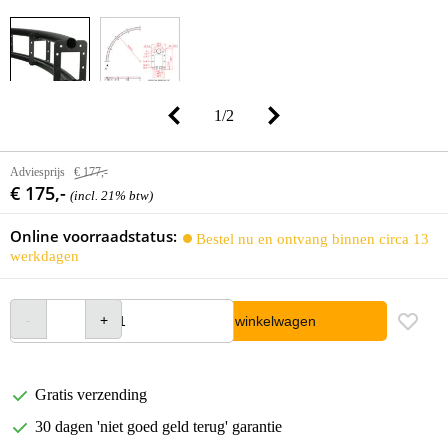
1
/
2
Adviesprijs
€ 177,-
€ 175,-
(incl. 21% btw)
Online voorraadstatus:
Bestel nu en ontvang binnen circa 13
werkdagen
In winkelwagen
Gratis verzending
30 dagen 'niet goed geld terug' garantie