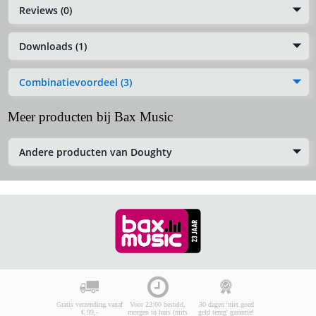
Reviews (0)
Downloads (1)
Combinatievoordeel (3)
Meer producten bij Bax Music
Andere producten van Doughty
Gratis verzending vanaf
Voor 23:00 besteld,
30 dagen 'niet goed
€ 99,-
morgen in huis (mits
geld terug' garantie!