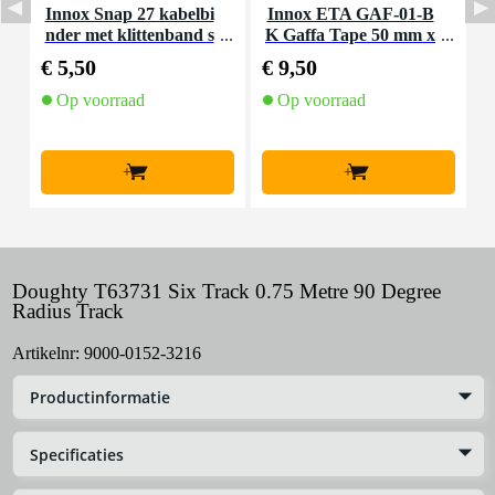
Innox Snap 27 kabelbi
Innox ETA GAF-01-B
I
nder met klittenband s
K Gaffa Tape 50 mm x
mal zwart (10 stuks)
50 m zwart
€ 5,50
€ 9,50
€
Op voorraad
Op voorraad
+
+
Doughty T63731 Six Track 0.75 Metre 90 Degree
Radius Track
Artikelnr:
9000-0152-3216
Productinformatie
Specificaties