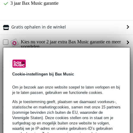
3 jaar Bax Music garantie
Gratis ophalen in de winkel
Kies nu voor 2 jaar extra Bax Music garantie en meer
voordelen
€ 8,75 eenmalig
Productinformatie
Cookie-instellingen bij Bax Music
merk: Doughty
Om je bezoek aan onze website soepel te laten verlopen en bij
serie: Six Track
je te laten passen, gebruiken we functionele cookies.
type: 90° curve track section (bochtsectie)
Als je toestemming geeft, plaatsen we daarnaast voorkeurs-,
Bekijk alle productspecificaties
statistische en marketingcookies, samen met onze 15 partners
(sommige bevinden zich buiten de EU, waaronder de
Verenigde Staten). Deze cookies stellen ons in staat om je
Bekijk ook eens (6)
surfgedrag op en mogelijk buiten onze website te volgen,
waarbij we je IP-adres en unieke gebruikers-ID’s gebruiken