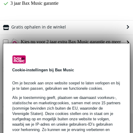
3 jaar Bax Music garantie
Gratis ophalen in de winkel
Kies nu voor 2 jaar extra Bax Music garantie en meer
voordelen
€ 5,35 eenmalig
Productinformatie
Cookie-instellingen bij Bax Music
aantal stuks: 1
Om je bezoek aan onze website soepel te laten verlopen en bij
type: heavy duty universele plaatassemblage
je te laten passen, gebruiken we functionele cookies.
geschikt voor: viervoudige katrol (quad pulley)
Als je toestemming geeft, plaatsen we daarnaast voorkeurs-,
statistische en marketingcookies, samen met onze 15 partners
Bekijk alle productspecificaties
(sommige bevinden zich buiten de EU, waaronder de
Verenigde Staten). Deze cookies stellen ons in staat om je
surfgedrag op en mogelijk buiten onze website te volgen,
Bekijk ook eens (4)
waarbij we je IP-adres en unieke gebruikers-ID’s gebruiken
voor herkenning. Zo kunnen we je ervaring verbeteren en