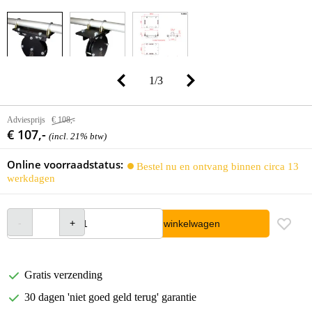
1
/
3
Adviesprijs
€ 108,-
€ 107,-
(incl. 21% btw)
Online voorraadstatus:
Bestel nu en ontvang binnen circa 13
werkdagen
In winkelwagen
Gratis verzending
30 dagen 'niet goed geld terug' garantie