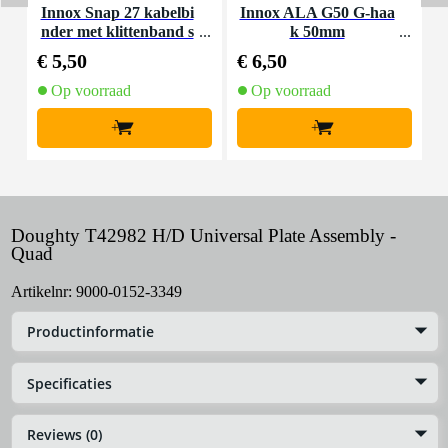
Innox Snap 27 kabelbi
Innox ALA G50 G-haa
nder met klittenband s
k 50mm
K
mal zwart (10 stuks)
€ 5,50
€ 6,50
€
Op voorraad
Op voorraad
+
+
Doughty T42982 H/D Universal Plate Assembly -
Quad
Artikelnr:
9000-0152-3349
Productinformatie
Specificaties
Reviews (0)