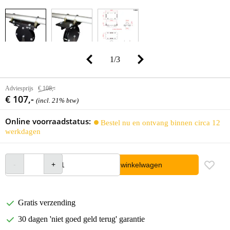
1
/
3
Adviesprijs
€ 108,-
€ 107,-
(incl. 21% btw)
Online voorraadstatus:
Bestel nu en ontvang binnen circa 12
werkdagen
In winkelwagen
Gratis verzending
30 dagen 'niet goed geld terug' garantie