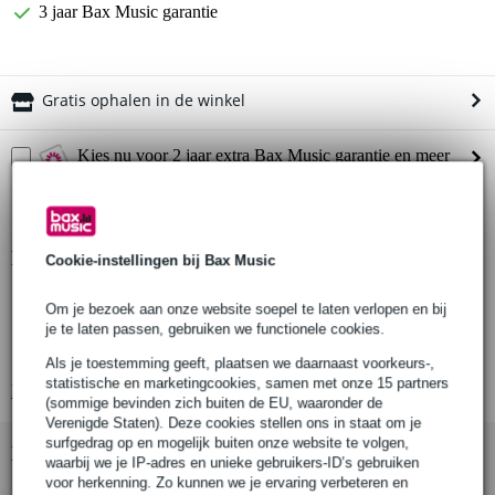
3 jaar Bax Music garantie
Gratis ophalen in de winkel
Kies nu voor 2 jaar extra Bax Music garantie en meer
voordelen
€ 5,35 eenmalig
Productinformatie
Cookie-instellingen bij Bax Music
aantal stuks: 1
Om je bezoek aan onze website soepel te laten verlopen en bij
type: heavy duty universele plaatassemblage
je te laten passen, gebruiken we functionele cookies.
geschikt voor: dubbele katrol (double pulley)
Als je toestemming geeft, plaatsen we daarnaast voorkeurs-,
statistische en marketingcookies, samen met onze 15 partners
Bekijk alle productspecificaties
(sommige bevinden zich buiten de EU, waaronder de
Verenigde Staten). Deze cookies stellen ons in staat om je
surfgedrag op en mogelijk buiten onze website te volgen,
Bekijk ook eens (4)
waarbij we je IP-adres en unieke gebruikers-ID’s gebruiken
voor herkenning. Zo kunnen we je ervaring verbeteren en