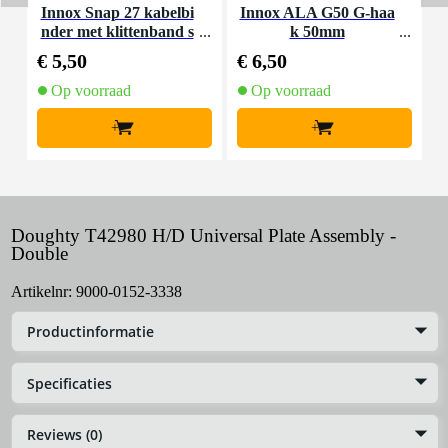
Innox Snap 27 kabelbi
Innox ALA G50 G-haa
nder met klittenband s
k 50mm
K
mal zwart (10 stuks)
€ 5,50
€ 6,50
€
Op voorraad
Op voorraad
+
+
Doughty T42980 H/D Universal Plate Assembly -
Double
Artikelnr:
9000-0152-3338
Productinformatie
Specificaties
Reviews (0)