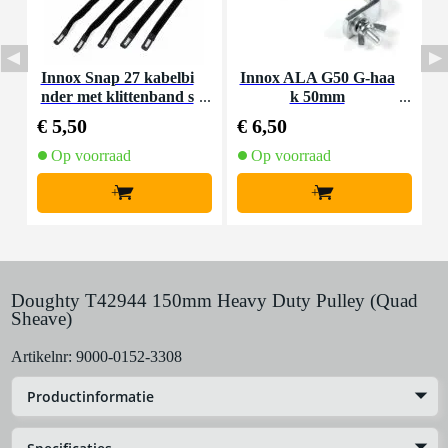
Innox Snap 27 kabelbi
Innox ALA G50 G-haa
nder met klittenband s
k 50mm
K
mal zwart (10 stuks)
€ 5,50
€ 6,50
€
Op voorraad
Op voorraad
+
+
Doughty T42944 150mm Heavy Duty Pulley (Quad
Sheave)
Artikelnr:
9000-0152-3308
Productinformatie