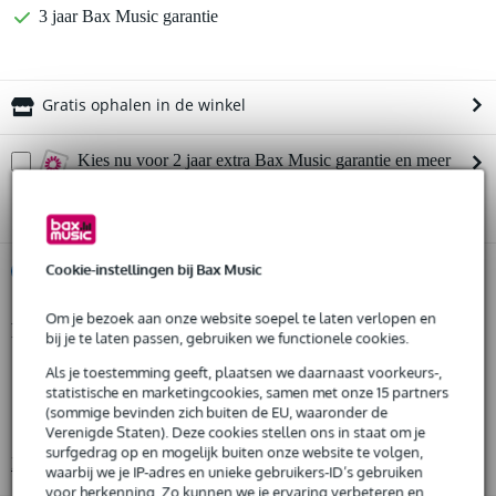
3 jaar Bax Music garantie
Gratis ophalen in de winkel
Kies nu voor 2 jaar extra Bax Music garantie en meer
voordelen
€ 19,75 eenmalig
Cookie-instellingen bij Bax Music
%
Huur dit product
Om je bezoek aan onze website soepel te laten verlopen en
Productinformatie
Huur dit product al vanaf 28 euro per maand
bij je te laten passen, gebruiken we functionele cookies.
Huur meerdere producten tegelijk: min. € 300,- en max.
geschikt voor 18 mm touw
Als je toestemming geeft, plaatsen we daarnaast voorkeurs-,
€ 2.500,-
statistische en marketingcookies, samen met onze 15 partners
Gratis
type: quad sheave (viervoudige schijf)
thuisbezorgd of op te halen in de winkel
(sommige bevinden zich buiten de EU, waaronder de
Al na 4 maanden maandelijks opzegbaar
diameter schijf: 150 mm
Verenigde Staten). Deze cookies stellen ons in staat om je
De mogelijkheid om je product(en) met korting te kopen
surfgedrag op en mogelijk buiten onze website te volgen,
Bekijk alle productspecificaties
Snelle vervanging door Bax Music bij een defect
waarbij we je IP-adres en unieke gebruikers-ID’s gebruiken
voor herkenning. Zo kunnen we je ervaring verbeteren en