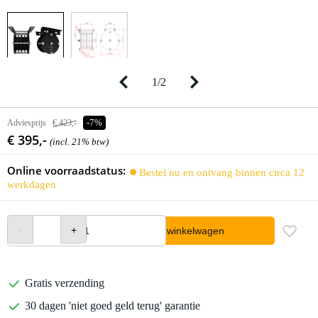
1
/
2
Adviesprijs
€ 423,-
-7%
€ 395,-
(incl. 21% btw)
Online voorraadstatus:
Bestel nu en ontvang binnen circa 12
werkdagen
In winkelwagen
Gratis verzending
30 dagen 'niet goed geld terug' garantie