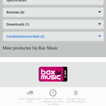
Specificaties
Reviews (0)
Downloads (1)
Combinatievoordeel (3)
Meer producten bij Bax Music
Gratis verzending vanaf
Voor 23:00 besteld,
30 dagen 'niet goed
€ 99,-
maandag in huis (mits
geld terug' garantie!
op voorraad)