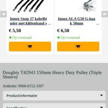
Innox Snap 27 kabelbi
Innox ALA G50 G-haa
nder met klittenband s
k 50mm
K
mal zwart (10 stuks)
€ 5,50
€ 6,50
€
Op voorraad
Op voorraad
+
+
Doughty T42943 150mm Heavy Duty Pulley (Triple
Sheave)
Artikelnr:
9000-0152-3307
Productinformatie