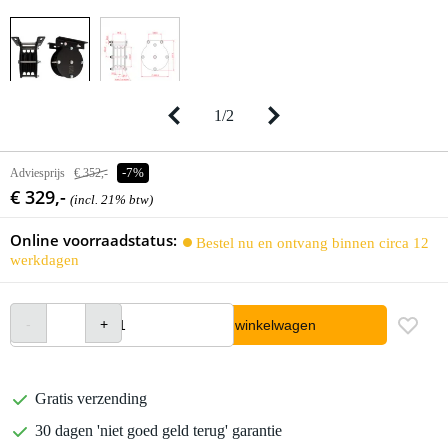
1
/
2
Adviesprijs
€ 352,-
-7%
€ 329,-
(incl. 21% btw)
Online voorraadstatus:
Bestel nu en ontvang binnen circa 12
werkdagen
In winkelwagen
Gratis verzending
30 dagen 'niet goed geld terug' garantie