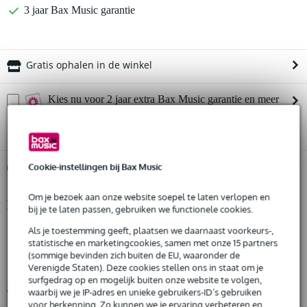
3 jaar Bax Music garantie
Gratis ophalen in de winkel
Kies nu voor 2 jaar extra Bax Music garantie en meer
voordelen
€ 16,45 eenmalig
Cookie-instellingen bij Bax Music
%
Huur dit product
Om je bezoek aan onze website soepel te laten verlopen en
Productinformatie
Huur dit product al vanaf 24 euro per maand
bij je te laten passen, gebruiken we functionele cookies.
Huur meerdere producten tegelijk: min. € 300,- en max.
geschikt voor 18 mm touw
Als je toestemming geeft, plaatsen we daarnaast voorkeurs-,
€ 2.500,-
statistische en marketingcookies, samen met onze 15 partners
Gratis
type: triple sheave (drievoudige schijf)
thuisbezorgd of op te halen in de winkel
(sommige bevinden zich buiten de EU, waaronder de
Al na 4 maanden maandelijks opzegbaar
diameter schijf: 150 mm
Verenigde Staten). Deze cookies stellen ons in staat om je
De mogelijkheid om je product(en) met korting te kopen
surfgedrag op en mogelijk buiten onze website te volgen,
Bekijk alle productspecificaties
Snelle vervanging door Bax Music bij een defect
waarbij we je IP-adres en unieke gebruikers-ID’s gebruiken
voor herkenning. Zo kunnen we je ervaring verbeteren en