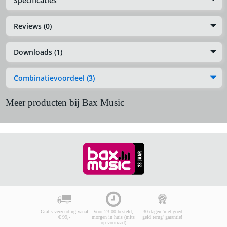
Specificaties
Reviews (0)
Downloads (1)
Combinatievoordeel (3)
Meer producten bij Bax Music
Gratis verzending vanaf
Voor 23:00 besteld,
30 dagen 'niet goed
€ 99,-
morgen in huis (mits
geld terug' garantie!
op voorraad)