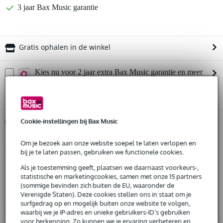
3 jaar Bax Music garantie
Gratis ophalen in de winkel
Kies nu voor 2 jaar extra Bax Music garantie en meer
voordelen
€ 20,60 eenmalig
Cookie-instellingen bij Bax Music
%
Huur dit product
Om je bezoek aan onze website soepel te laten verlopen en
Productinformatie
Huur dit product al vanaf 29 euro per maand
bij je te laten passen, gebruiken we functionele cookies.
Huur meerdere producten tegelijk: min. € 300,- en max.
1x katrol (zonder beugel)
Als je toestemming geeft, plaatsen we daarnaast voorkeurs-,
€ 2.500,-
statistische en marketingcookies, samen met onze 15 partners
Gratis
geschikt voor 6 mm staalkabel
thuisbezorgd of op te halen in de winkel
(sommige bevinden zich buiten de EU, waaronder de
Al na 4 maanden maandelijks opzegbaar
type: triple sheave (drievoudige schijf)
Verenigde Staten). Deze cookies stellen ons in staat om je
De mogelijkheid om je product(en) met korting te kopen
surfgedrag op en mogelijk buiten onze website te volgen,
Bekijk alle productspecificaties
Snelle vervanging door Bax Music bij een defect
waarbij we je IP-adres en unieke gebruikers-ID’s gebruiken
voor herkenning. Zo kunnen we je ervaring verbeteren en