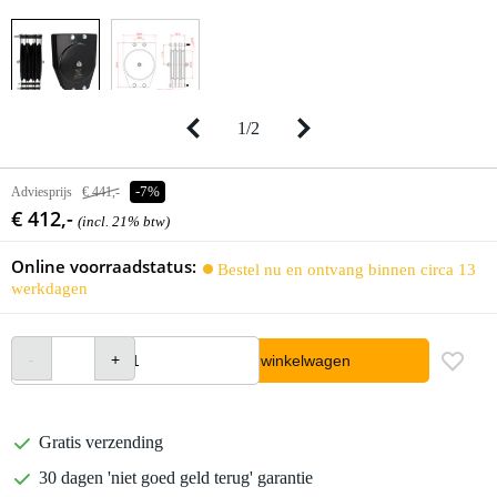
1
/
2
Adviesprijs
€ 441,-
-7%
€ 412,-
(incl. 21% btw)
Online voorraadstatus:
Bestel nu en ontvang binnen circa 13
werkdagen
In winkelwagen
Gratis verzending
30 dagen 'niet goed geld terug' garantie