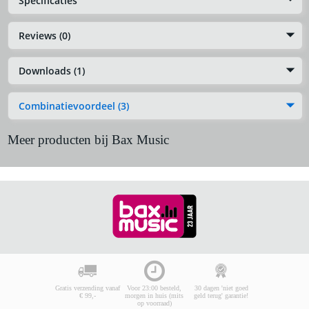
Specificaties
Reviews (0)
Downloads (1)
Combinatievoordeel (3)
Meer producten bij Bax Music
Gratis verzending vanaf
Voor 23:00 besteld,
30 dagen 'niet goed
€ 99,-
morgen in huis (mits
geld terug' garantie!
op voorraad)