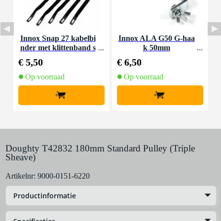
Innox Snap 27 kabelbi
Innox ALA G50 G-haa
nder met klittenband s
k 50mm
K
mal zwart (10 stuks)
€ 5,50
€ 6,50
€
Op voorraad
Op voorraad
+
+
Doughty T42832 180mm Standard Pulley (Triple
Sheave)
Artikelnr:
9000-0151-6220
Productinformatie