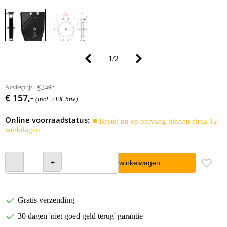
1
/
2
Adviesprijs
€ 159,-
€ 157,-
(incl. 21% btw)
Online voorraadstatus:
Bestel nu en ontvang binnen circa 12
werkdagen
In winkelwagen
Gratis verzending
30 dagen 'niet goed geld terug' garantie