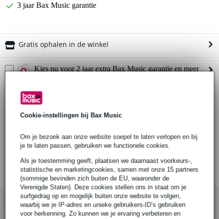
3 jaar Bax Music garantie
Gratis ophalen in de winkel
Kies nu voor 2 jaar extra Bax Music garantie en meer
voordelen
€ 7,85 eenmalig
Productinformatie
Cookie-instellingen bij Bax Music
aantal producten: 1 katrol
Om je bezoek aan onze website soepel te laten verlopen en bij
geschikt voor: 6mm draadkabel
je te laten passen, gebruiken we functionele cookies.
diameter schijf: 180 mm
Als je toestemming geeft, plaatsen we daarnaast voorkeurs-,
statistische en marketingcookies, samen met onze 15 partners
Bekijk alle productspecificaties
(sommige bevinden zich buiten de EU, waaronder de
Verenigde Staten). Deze cookies stellen ons in staat om je
surfgedrag op en mogelijk buiten onze website te volgen,
Bekijk ook eens (4)
waarbij we je IP-adres en unieke gebruikers-ID’s gebruiken
voor herkenning. Zo kunnen we je ervaring verbeteren en