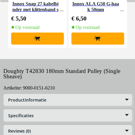
Innox Snap 27 kabelbi
Innox ALA G50 G-haa
nder met klittenband s
k 50mm
K
mal zwart (10 stuks)
€ 5,50
€ 6,50
€
Op voorraad
Op voorraad
+
+
Doughty T42830 180mm Standard Pulley (Single
Sheave)
Artikelnr:
9000-0151-6210
Productinformatie
Specificaties
Reviews (0)