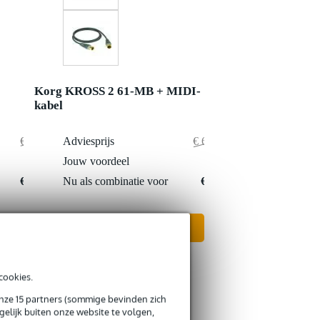
Korg KROSS 2 61-MB + MIDI-
kabel
€ 730,-
Adviesprijs
€ 677,95
€ 3,-
Jouw voordeel
€ 1,95
€ 727,-
Nu als combinatie voor
€ 676,-
In mijn winkelwagen
cookies.
onze 15 partners (sommige bevinden zich
elijk buiten onze website te volgen,