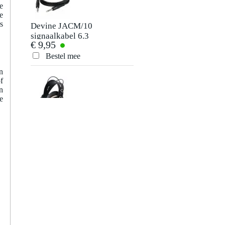
e
e
s
Devine JACM/10
Klotz MID-030
signaalkabel 6.3
MIDI kabel 3 meter
€ 9,95
€ 11,95
mm TS mono jack-
jack kabel 10 meter
Bestel mee
Bestel mee
n
f
n
e
Devine PRO 5000
Klotz MID-060
studio
MIDI kabel 6 meter
€ 55,-
€ 14,20
hoofdtelefoon
Bestel mee
Bestel mee
Devine PRO 3000
Roland KC-200
studio
keyboardversterker