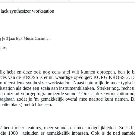
ck synthesizer workstation
jg je 3 jaar Bax Music Garantie.
ntie.
nodig hebt en deze ook nog eens snel wilt kunnen oproepen, ben je bi
succes van de KROSS is er nu waardige opvolger: KORG KROSS 2. D
 uiterst leuk synthesizer workstation. Naast natuurlijk de meer typisch
kstation als deze een scala aan instrumentklanken. Sterker nog, recht ui
n duizend voorgeprogrammeerde sounds! Ook is deze workstation no
draagbaar, zodat je 'm gemakkelijk overal mee naartoe kunt nemen. Di
matte black) met 61 toetsen.
heeft meer features, meer sounds en meer mogelijkheden. Zo is he
die 1000+ geluiden er gemakkelijk inpassen. Ook is de pad sample