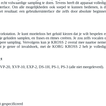
echt volwaardige sampling te doen. Tevens heeft dit apparaat volledig
nterface. Om alle mogelijkheden ook soepel te kunnen bedienen, is d
t resultaat: een gebruikersinterface die zelfs door absolute beginner
station. Je kunt moeiteloos het geluid kiezen dat je wilt bespelen e
e geluiden samplen, en frases en ritmes creëren. Je zou zelfs vocalen o
epere sampling. Vervolgens kun je KROSS 2 overal mee naartoe neme
cht je genre of invalshoek, met de KORG KROSS 2 heb je volledig
ct
VP-20, XVP-10, EXP-2, DS-1H, PS-1, PS-3 (alle niet meegeleverd).
t gespecificeerd