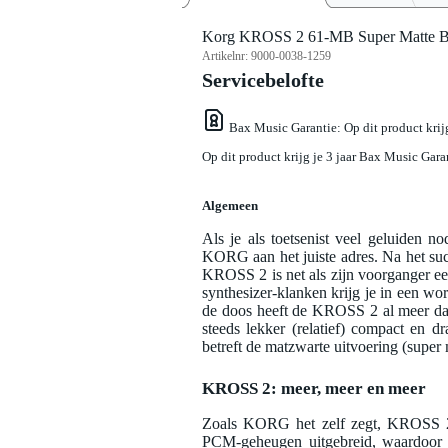
Korg KROSS 2 61-MB Super Matte Bla
Artikelnr:
9000-0038-1259
Servicebelofte
Bax Music Garantie
: Op dit product kri
Op dit product krijg je 3 jaar Bax Music Gara
Algemeen
Als je als toetsenist veel geluiden 
KORG aan het juiste adres. Na het 
KROSS 2 is net als zijn voorganger een
synthesizer-klanken krijg je in een wor
de doos heeft de KROSS 2 al meer da
steeds lekker (relatief) compact en 
betreft de matzwarte uitvoering (super 
KROSS 2: meer, meer en meer
Zoals KORG het zelf zegt, KROSS 2 
PCM-geheugen uitgebreid, waardoor 