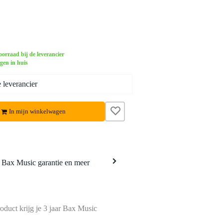
orraad bij de leverancier
gen in huis
 leverancier
In mijn winkelwagen
a Bax Music garantie en meer
Video 2
Vide
oduct krijg je 3 jaar Bax Music