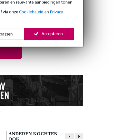
eteren en relevante aanbiedingen tonen.
s retourneren
of via onze
Cookiebeleid
en
Privacy
s CO2-neutrale verzending
Accepteren
passen
ation
bij je
ANDEREN KOCHTEN
OOK