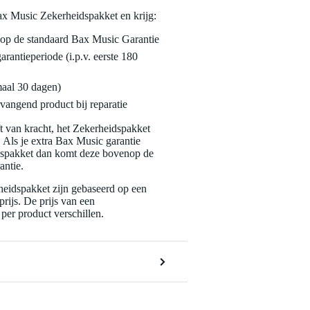
ax Music Zekerheidspakket en krijg:
enop de standaard Bax Music Garantie
garantieperiode (i.p.v. eerste 180
maal 30 dagen)
vangend product bij reparatie
jft van kracht, het Zekerheidspakket
. Als je extra Bax Music garantie
dspakket dan komt deze bovenop de
antie.
eidspakket zijn gebaseerd op een
rijs. De prijs van een
per product verschillen.