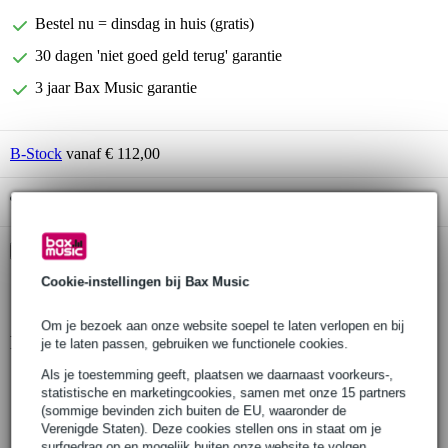
Bestel nu = dinsdag in huis (gratis)
30 dagen 'niet goed geld terug' garantie
3 jaar Bax Music garantie
B-Stock
vanaf € 112,00
Gratis ophalen in de winkel
Kies nu voor 2 jaar extra Bax Music garantie en meer
voordelen
Cookie-instellingen bij Bax Music
€ 5,75 eenmalig
Om je bezoek aan onze website soepel te laten verlopen en bij
Productinformatie
je te laten passen, gebruiken we functionele cookies.
Als je toestemming geeft, plaatsen we daarnaast voorkeurs-,
Roland pedaal-unit
statistische en marketingcookies, samen met onze 15 partners
model: KPD-70 (zwart)
(sommige bevinden zich buiten de EU, waaronder de
Verenigde Staten). Deze cookies stellen ons in staat om je
geschikt voor: Roland FP-30 (zwart)
surfgedrag op en mogelijk buiten onze website te volgen,