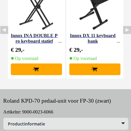
Innox INA DOUBLE P
Innox DX 11 keyboard
I
ro keyboard statief
bank
z
€ 29,-
€ 29,-
€
Op voorraad
Op voorraad
+
+
Roland KPD-70 pedaal-unit voor FP-30 (zwart)
Artikelnr:
9000-0023-6066
Productinformatie