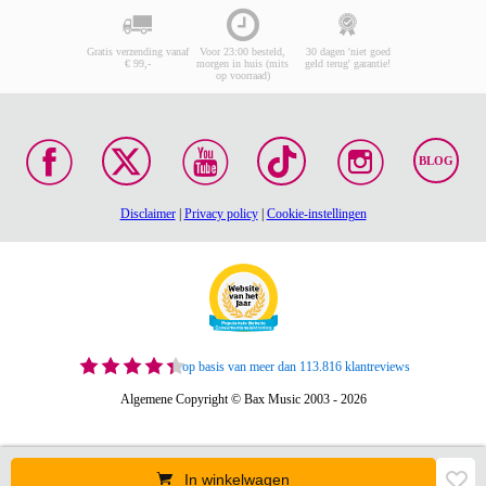
Gratis verzending vanaf
Voor 23:00 besteld,
30 dagen 'niet goed
€ 99,-
morgen in huis (mits
geld terug' garantie!
op voorraad)
BLOG
Disclaimer
|
Privacy policy
|
Cookie-instellingen
op basis van meer dan 113.816 klantreviews
Algemene Copyright © Bax Music 2003 - 2026
In winkelwagen