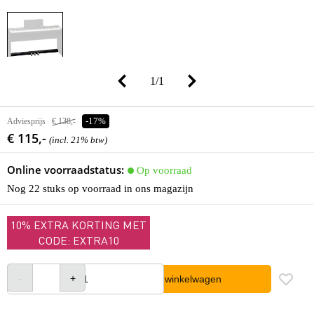
1
/
1
Adviesprijs
€ 138,-
-17%
€ 115,-
(incl. 21% btw)
Online voorraadstatus:
Op voorraad
Nog 22 stuks op voorraad in ons magazijn
10% EXTRA KORTING MET
CODE: EXTRA10
In winkelwagen