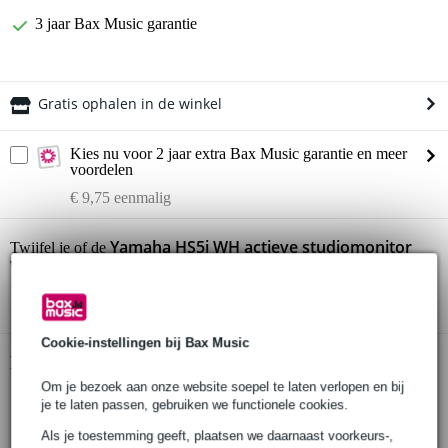
3 jaar Bax Music garantie
Gratis ophalen in de winkel
Kies nu voor 2 jaar extra Bax Music garantie en meer
voordelen
€ 9,75 eenmalig
Yamaha HS5i WH actieve studiomonitor
Twijfel je of de
wit (per stuk)
bij je past? Doe de check.
Start de check
Cookie-instellingen bij Bax Music
Productinformatie
Om je bezoek aan onze website soepel te laten verlopen en bij
Yamaha HS5i
je te laten passen, gebruiken we functionele cookies.
actieve studiomonitor
Als je toestemming geeft, plaatsen we daarnaast voorkeurs-,