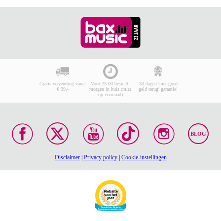
Gratis verzending vanaf
Voor 23:00 besteld,
30 dagen 'niet goed
€ 99,-
morgen in huis (mits
geld terug' garantie!
op voorraad)
BLOG
Disclaimer
|
Privacy policy
|
Cookie-instellingen