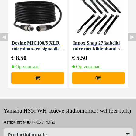
Devine MIC100/5 XLR
Innox Snap 27 kabelbi
D
microfoon- en signaalk
nder met klittenband s
k
abel 5 meter
mal zwart (10 stuks)
€ 8,50
€ 5,50
€
Op voorraad
Op voorraad
+
+
Yamaha HS5i WH actieve studiomonitor wit (per stuk)
Artikelnr:
9000-0027-4260
Productinformatie