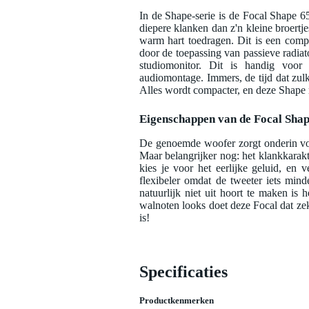
In de Shape-serie is de Focal Shape 65
diepere klanken dan z'n kleine broertj
warm hart toedragen. Dit is een comp
door de toepassing van passieve radiat
studiomonitor. Dit is handig voor 
audiomontage. Immers, de tijd dat zulk
Alles wordt compacter, en deze Shape mo
Eigenschappen van de Focal Shap
De genoemde woofer zorgt onderin voo
Maar belangrijker nog: het klankkarakte
kies je voor het eerlijke geluid, en 
flexibeler omdat de tweeter iets mind
natuurlijk niet uit hoort te maken is 
walnoten looks doet deze Focal dat zeker
is!
Specificaties
Productkenmerken