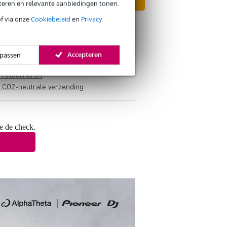
In mijn winkelwagen
eteren en relevante aanbiedingen tonen.
of via onze
Cookiebeleid
en
Privacy
Accepteren
passen
s retourneren
s CO2-neutrale verzending
e de check.