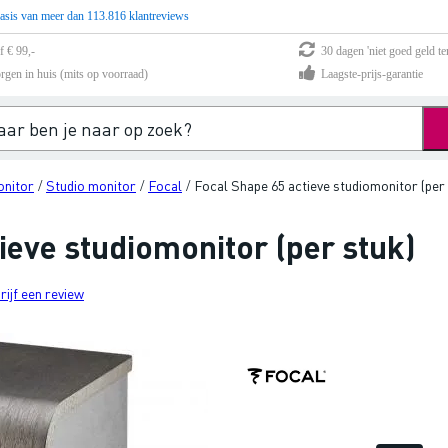
asis van meer dan 113.816 klantreviews
f € 99,-
30 dagen 'niet goed geld te
rgen in huis (mits op voorraad)
Laagste-prijs-garantie
onitor
Studio monitor
Focal
Focal Shape 65 actieve studiomonitor (per 
/
/
/
ieve studiomonitor (per stuk)
rijf een review