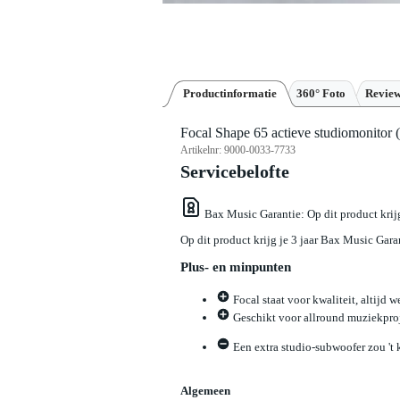
Productinformatie
360° Foto
Revie
Focal Shape 65 actieve studiomonitor (
Artikelnr:
9000-0033-7733
Servicebelofte
Bax Music Garantie
: Op dit product kri
Op dit product krijg je 3 jaar Bax Music Gara
Plus- en minpunten
Focal staat voor kwaliteit, altijd 
Geschikt voor allround muziekpro
Een extra studio-subwoofer zou 't k
Algemeen