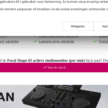
In mijn winkelwagen
e gebruikers-ID’s gebruiken voor herkenning. Zo kunnen we je ervaring verb
elk moment aanpassen of intrekken via de cookie-instellingen rechtsonder 
Productinformatie
Weigeren
Aan
 99,-
3 jaar Bax Music garantie
Grati
ug' garantie
Laagste-prijs-garantie
Grati
of de
Focal Shape 65 actieve studiomonitor (per stuk)
bij je past? Do
Start de check