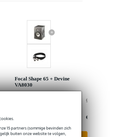
+
Focal Shape 65 + Devine
VA8030
€ 1.332,-
Adviesprijs
€ 676,-
€ 29,-
Jouw voordeel
€ 2,-
€ 1.303,-
Nu als combinatie voor
€ 674,-
cookies.
onze 15 partners (sommige bevinden zich
elijk buiten onze website te volgen,