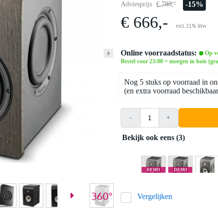
-15%
Adviesprijs
€ 788,-
€ 666,-
incl. 21% btw
Online voorraadstatus:
Op v
Bestel voor 23:00 = morgen in huis (gra
Nog 5 stuks op voorraad in on
(en extra voorraad beschikbaar 
-
+
Bekijk ook eens (3)
DEMO
DEMO
Goes
Rotterdam
Vergelijken