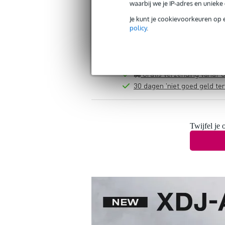
waarbij we je IP-adres en uniek
Je kunt je cookievoorkeuren op 
policy
.
Gratis verzending vanaf €
30 dagen 'niet goed geld ter
Twijfel je 