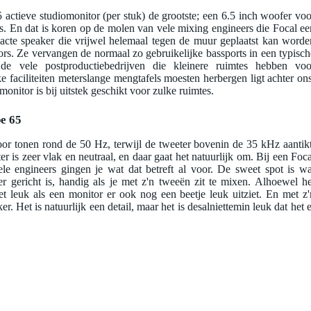
 actieve studiomonitor (per stuk) de grootste; een 6.5 inch woofer voo
es. En dat is koren op de molen van vele mixing engineers die Focal ee
acte speaker die vrijwel helemaal tegen de muur geplaatst kan worde
ors. Ze vervangen de normaal zo gebruikelijke bassports in een typisch
de vele postproductiebedrijven die kleinere ruimtes hebben voo
e faciliteiten meterslange mengtafels moesten herbergen ligt achter ons
nitor is bij uitstek geschikt voor zulke ruimtes.
e 65
r tonen rond de 50 Hz, terwijl de tweeter bovenin de 35 kHz aantikt
r is zeer vlak en neutraal, en daar gaat het natuurlijk om. Bij een Foca
vele engineers gingen je wat dat betreft al voor. De sweet spot is wa
er gericht is, handig als je met z'n tweeën zit te mixen. Alhoewel he
het leuk als een monitor er ook nog een beetje leuk uitziet. En met z'
. Het is natuurlijk een detail, maar het is desalniettemin leuk dat het e