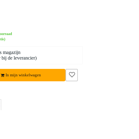
oorraad
tis)
s magazijn
bij de leverancier)
In mijn winkelwagen