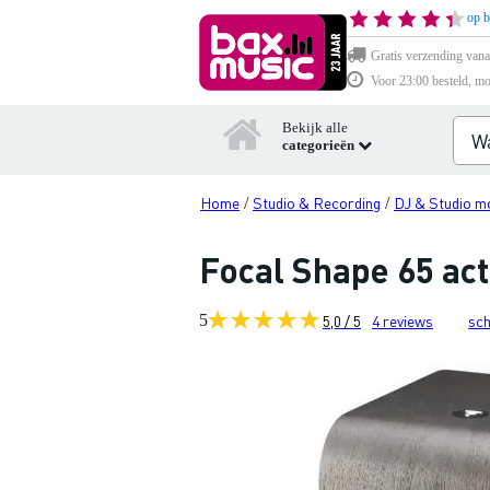
op b
Gratis verzending vana
Voor 23:00 besteld, mo
Bekijk alle
categorieën
Home
Studio & Recording
DJ & Studio m
/
/
Focal Shape 65 act
5
5,0 / 5
4
reviews
sch