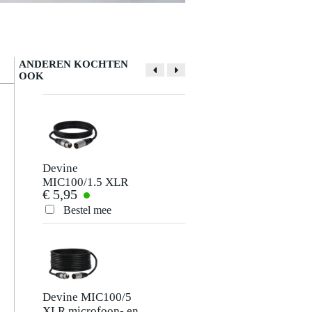
ANDEREN KOCHTEN
OOK
Devine
Devine JACS/3
MIC100/1.5 XLR
signaalkabel 6.3
€ 5,95
€ 3,50
microfoon- en
mm TRS jack-jack
signaalkabel 1.5
3 meter
Bestel mee
Bestel mee
meter
Devine MIC100/5
Devine VA4030 2x
XLR microfoon- en
XLR male - 2x