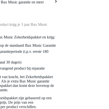
a Bax Music garantie en meer
oduct krijg je 3 jaar Bax Music
ax Music Zekerheidspakket en krijg:
enop de standaard Bax Music Garantie
garantieperiode (i.p.v. eerste 180
maal 30 dagen)
vangend product bij reparatie
jft van kracht, het Zekerheidspakket
. Als je extra Bax Music garantie
dspakket dan komt deze bovenop de
antie.
eidspakket zijn gebaseerd op een
rijs. De prijs van een
per product verschillen.