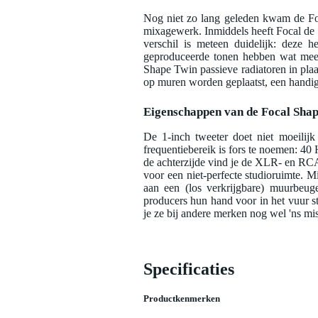
Nog niet zo lang geleden kwam de Foca
mixagewerk. Inmiddels heeft Focal de 
verschil is meteen duidelijk: deze 
geproduceerde tonen hebben wat meer
Shape Twin passieve radiatoren in pla
op muren worden geplaatst, een handige
Eigenschappen van de Focal Sha
De 1-inch tweeter doet niet moeilijk 
frequentiebereik is fors te noemen: 4
de achterzijde vind je de XLR- en RC
voor een niet-perfecte studioruimte. 
aan een (los verkrijgbare) muurbeug
producers hun hand voor in het vuur ste
je ze bij andere merken nog wel 'ns mi
Specificaties
Productkenmerken