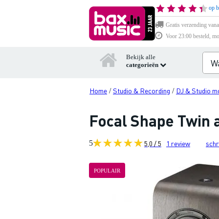
op b
Gratis verzending vana
Voor 23:00 besteld, mo
Bekijk alle
categorieën
Home
Studio & Recording
DJ & Studio m
/
/
Focal Shape Twin a
5
5,0 / 5
1
review
schr
POPULAIR