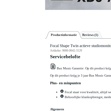
Productinformatie
Reviews
(1)
Focal Shape Twin actieve studiomonito
Artikelnr:
9000-0042-3129
Servicebelofte
Bax Music Garantie
: Op dit product kri
Op dit product krijg je 3 jaar Bax Music Gara
Plus- en minpunten
Focal staat voor kwaliteit, altijd 
Behoorlijke klankopbrengst, mede 
Algemeen