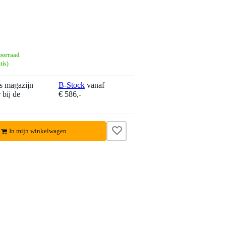
oorraad
tis)
s magazijn
B-Stock
vanaf
 bij de
€ 586,-
In mijn winkelwagen