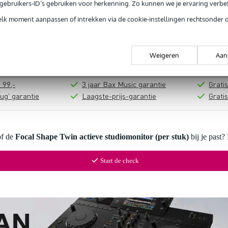
e gebruikers-ID’s gebruiken voor herkenning. Zo kunnen we je ervaring verb
In mijn winkelwagen
elk moment aanpassen of intrekken via de cookie-instellingen rechtsonder 
Productinformatie
Weigeren
Aan
 99,-
3 jaar Bax Music garantie
Grati
ug' garantie
Laagste-prijs-garantie
Grati
of de
Focal Shape Twin actieve studiomonitor (per stuk)
bij je past?
Start de check