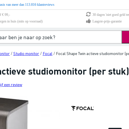
asis van meer dan 113.816 klantreviews
f € 99,-
30 dagen 'niet goed geld te
rgen in huis (mits op voorraad)
Laagste-prijs-garantie
onitor
Studio monitor
Focal
Focal Shape Twin actieve studiomonitor (pe
/
/
/
ctieve studiomonitor (per stuk
ijf een review