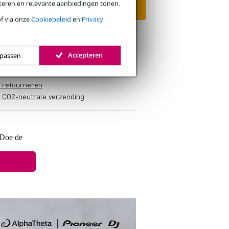
eteren en relevante aanbiedingen tonen.
In mijn winkelwagen
of via onze
Cookiebeleid
en
Privacy
Accepteren
passen
s retourneren
s CO2-neutrale verzending
 Doe de