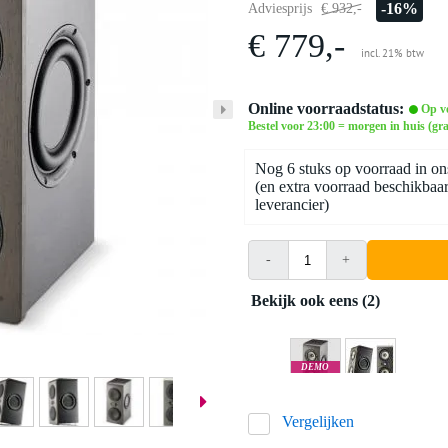
-16%
Adviesprijs
€ 932,-
€ 779,-
incl. 21% btw
Online voorraadstatus:
Op v
Bestel voor 23:00 = morgen in huis (gra
Nog 6 stuks op voorraad in on
(en extra voorraad beschikbaar
leverancier)
-
+
Bekijk ook eens (2)
DEMO
Amsterdam
Vergelijken