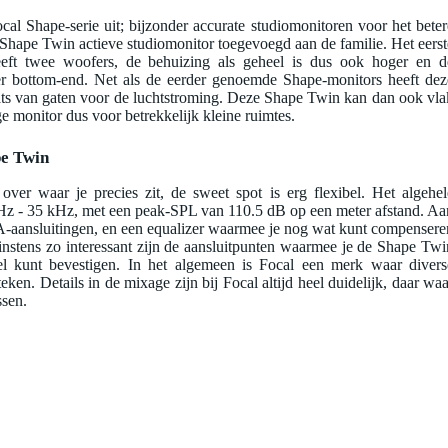
l Shape-serie uit; bijzonder accurate studiomonitoren voor het beter
Shape Twin actieve studiomonitor toegevoegd aan de familie. Het eerst
heeft twee woofers, de behuizing als geheel is dus ook hoger en d
 bottom-end. Net als de eerder genoemde Shape-monitors heeft dez
ats van gaten voor de luchtstroming. Deze Shape Twin kan dan ook vla
 monitor dus voor betrekkelijk kleine ruimtes.
pe Twin
over waar je precies zit, de sweet spot is erg flexibel. Het algehel
0 Hz - 35 kHz, met een peak-SPL van 110.5 dB op een meter afstand. Aa
A-aansluitingen, en een equalizer waarmee je nog wat kunt compensere
Minstens zo interessant zijn de aansluitpunten waarmee je de Shape Twi
el kunt bevestigen. In het algemeen is Focal een merk waar divers
ken. Details in de mixage zijn bij Focal altijd heel duidelijk, daar waa
ssen.