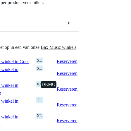
per product verschillen.
het op in een van onze
Bax Music winkels
:
XL
Reserveren
 winkel in Goes
XL
 winkel in
Reserveren
XXL
DEMO
 winkel in
Reserveren
m
L
 winkel in
Reserveren
XL
 winkel in
Reserveren
n