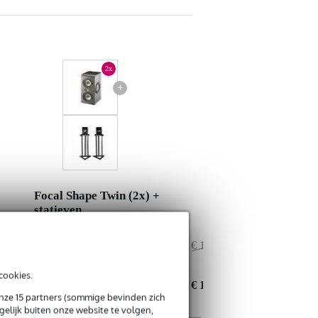
2x
+
Focal Shape Twin (2x) +
statieven
€ 1.558,-
Adviesprijs
€ 1.707,-
€ 39,-
Jouw voordeel
€ 37,-
cookies.
€ 1.519,-
Nu als combinatie voor
€ 1.670,-
onze 15 partners (sommige bevinden zich
elijk buiten onze website te volgen,