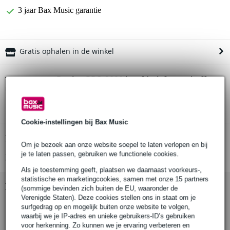
3 jaar Bax Music garantie
Gratis ophalen in de winkel
Devine PRO 2000 hoofdtelefoon + koffer +
Twijfel je of de
reserveplug
bij je past? Doe de check.
Start de check
Cookie-instellingen bij Bax Music
Productinformatie
Om je bezoek aan onze website soepel te laten verlopen en bij
je te laten passen, gebruiken we functionele cookies.
Bekijk alle productspecificaties
Als je toestemming geeft, plaatsen we daarnaast voorkeurs-,
statistische en marketingcookies, samen met onze 15 partners
Bekijk ook eens (2)
(sommige bevinden zich buiten de EU, waaronder de
Verenigde Staten). Deze cookies stellen ons in staat om je
surfgedrag op en mogelijk buiten onze website te volgen,
waarbij we je IP-adres en unieke gebruikers-ID’s gebruiken
voor herkenning. Zo kunnen we je ervaring verbeteren en