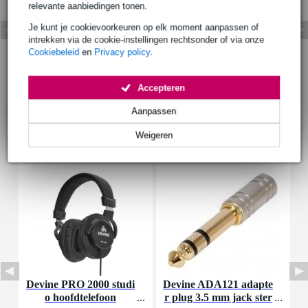
relevante aanbiedingen tonen.
Je kunt je cookievoorkeuren op elk moment aanpassen of
intrekken via de cookie-instellingen rechtsonder of via onze
Cookiebeleid
en
Privacy policy
.
Accepteren
Aanpassen
Accessoires (29)
Weigeren
Devine PRO 2000 studi
Devine ADA121 adapte
I
o hoofdtelefoon
r plug 3.5 mm jack ster
n