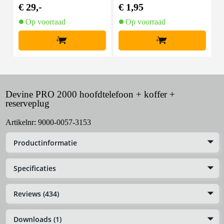
eo - 6.35 mm jack stere
€ 29,-
€ 1,95
€
o
Op voorraad
Op voorraad
+
+
Devine PRO 2000 hoofdtelefoon + koffer +
reserveplug
Artikelnr:
9000-0057-3153
Productinformatie
Specificaties
Reviews (434)
Downloads (1)