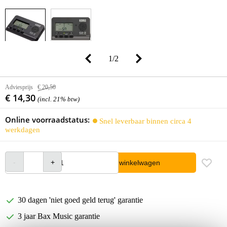
1
/
2
Adviesprijs
€ 20,50
€ 14,30
(incl. 21% btw)
Online voorraadstatus:
Snel leverbaar binnen circa 4
werkdagen
In winkelwagen
30 dagen 'niet goed geld terug' garantie
3 jaar Bax Music garantie