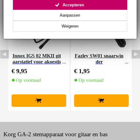
Accepteren
Aanpassen
Weigeren
Innox IGS 02 MKII git
Fazley SW01 snaarwin
I
aarstatief voor akoestis
der
che gitaar
€ 9,95
€ 1,95
€
Op voorraad
Op voorraad
+
+
Korg GA-2 stemapparaat voor gitaar en bas