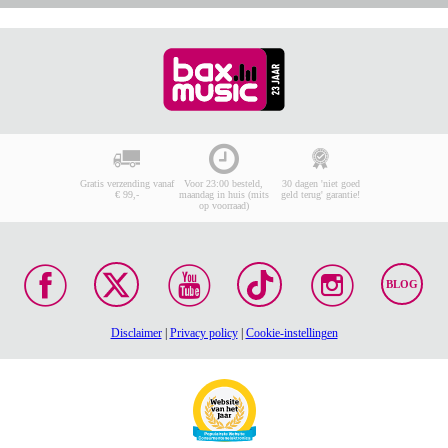
Gratis verzending vanaf
Voor 23:00 besteld,
30 dagen 'niet goed
€ 99,-
maandag in huis (mits
geld terug' garantie!
op voorraad)
BLOG
Disclaimer
|
Privacy policy
|
Cookie-instellingen