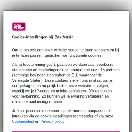
Gratis ophalen in de winkel
Korg GA-2 stemapparaat voor gitaar en
Twijfel je of de
Cookie-instellingen bij Bax Music
bas
bij je past? Doe de check.
Start de check
Om je bezoek aan onze website soepel te laten verlopen en bij
je te laten passen, gebruiken we functionele cookies.
Als je toestemming geeft, plaatsen we daarnaast voorkeurs-,
Productinformatie
statistische en marketingcookies, samen met onze 15 partners
(sommige bevinden zich buiten de EU, waaronder de
Korg GA-2 (TUGA2)
Verenigde Staten). Deze cookies stellen ons in staat om je
surfgedrag op en mogelijk buiten onze website te volgen,
digitaal stemapparaat voor gitaar en bas
waarbij we je IP-adres en unieke gebruikers-ID’s gebruiken
stembereik: B0 (23.12 Hz)- B6 (1975.53 Hz)
voor herkenning. Zo kunnen we je ervaring verbeteren en
relevante aanbiedingen tonen.
Bekijk alle productspecificaties
Je kunt je cookievoorkeuren op elk moment aanpassen of
intrekken via de cookie-instellingen rechtsonder of via onze
Accessoires (18)
Cookiebeleid
en
Privacy policy
.