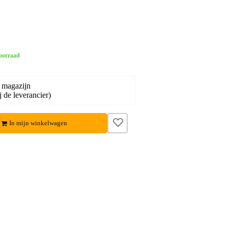
oorraad
 magazijn
j de leverancier)
In mijn winkelwagen