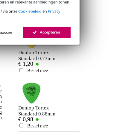
eteren en relevante aanbiedingen tonen.
ANDEREN KOCHTEN
of via onze
Cookiebeleid
en
Privacy
OOK
Accepteren
passen
Dunlop Tortex
Fazley SW01
Standard 0.73mm
snaarwinder
€ 1,20
€ 1,95
plectrum geel
Bestel mee
Bestel mee
r
r
n
n
e
Dunlop Tortex
Fazley NILO SGS-
g
Standard 0.88mm
BLK gitaarband
n
€ 0,98
€ 8,95
plectrum groen
nylon zwart
Bestel mee
Bestel mee