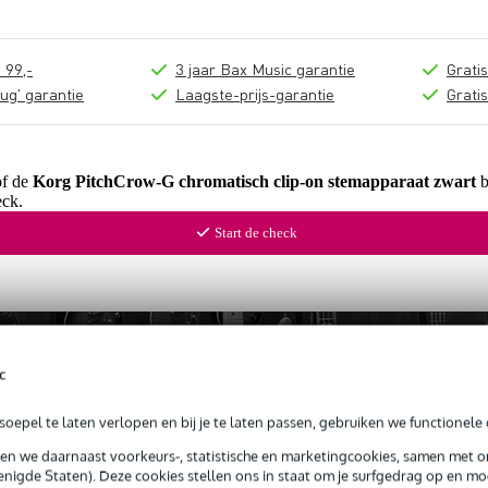
 99,-
3 jaar Bax Music garantie
Grati
ug' garantie
Laagste-prijs-garantie
Grati
of de
Korg PitchCrow-G chromatisch clip-on stemapparaat zwart
b
ck.
Start de check
c
oepel te laten verlopen en bij je te laten passen, gebruiken we functionele 
sen we daarnaast voorkeurs-, statistische en marketingcookies, samen met 
nigde Staten). Deze cookies stellen ons in staat om je surfgedrag op en mog