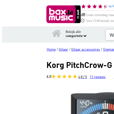
op b
Gratis verzending vana
Voor 23:00 besteld, mo
Bekijk alle
categorieën
Home
Gitaar
Gitaar accessoires
Stemap
/
/
/
Korg PitchCrow-G 
4.8
4,8 / 5
11
reviews