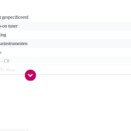
t gespecificeerd
p-on tuner
lling
aarinstrumenten
a
 - C8
D, kleur
art
nee
gr
 x 8,5 x 3,0 cm