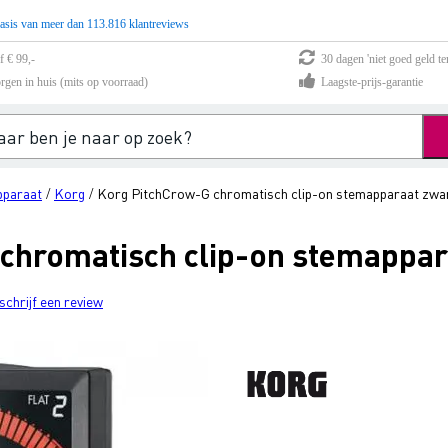
asis van meer dan 113.816 klantreviews
f € 99,-
30 dagen 'niet goed geld te
rgen in huis (mits op voorraad)
Laagste-prijs-garantie
paraat
Korg
Korg PitchCrow-G chromatisch clip-on stemapparaat zwa
/
/
chromatisch clip-on stemappar
schrijf een review