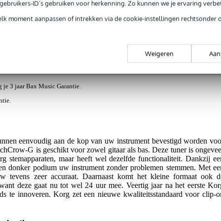
e gebruikers-ID’s gebruiken voor herkenning. Zo kunnen we je ervaring verb
elk moment aanpassen of intrekken via de cookie-instellingen rechtsonder 
ews
(11)
Nieuws en items (1)
 stemapparaat zwart
Weigeren
Aan
jg je 3 jaar Bax Music Garantie.
ntie.
unnen eenvoudig aan de kop van uw instrument bevestigd worden voo
chCrow-G is geschikt voor zowel gitaar als bas. Deze tuner is ongevee
g stemapparaten, maar heeft wel dezelfde functionaliteit. Dankzij ee
een donker podium uw instrument zonder problemen stemmen. Met ee
ow tevens zeer accuraat. Daarnaast komt het kleine formaat ook d
 want deze gaat nu tot wel 24 uur mee. Veertig jaar na het eerste Kor
eds te innoveren. Korg zet een nieuwe kwaliteitsstandaard voor clip-o