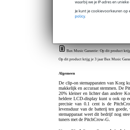
waarbij we je IP-adres en uniek
Je kunt je cookievoorkeuren op 
Productinformatie
Video's (1)
Revi
policy
.
Korg PitchCrow-G chromatisch clip-on
Artikelnr:
9000-0019-2032
Servicebelofte
Bax Music Garantie
: Op dit product kri
Op dit product krijg je 3 jaar Bax Music Gara
Algemeen
De clip-on stemapparaten van Korg k
makkelijk en accuraat stemmen. De Pit
20% kleiner en lichter dan andere Kor
heldere LCD-display kunt u ook op 
precisie van 0.1 cent is de PitchCr
levensduur van de batterij ten goede,
stemapparaat weet dit bedrijf nog ste
tuners met de PitchCrow-G.