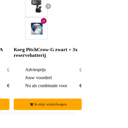
+
3x
TA
Korg PitchCrow-G zwart + 3x
reservebatterij
€ 19,83
Adviesprijs
€ 24,09
€ 0,43
Jouw voordeel
€ 1,29
€ 19,40
Nu als combinatie voor
€ 22,80
In mijn winkelwagen