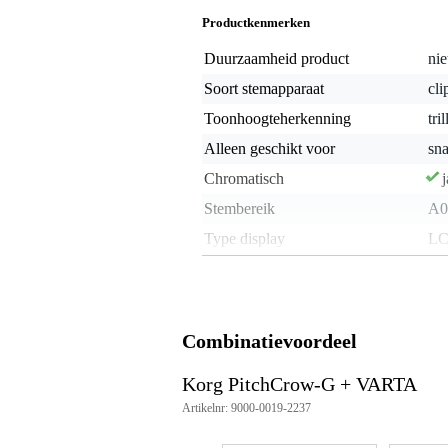
Productkenmerken
Duurzaamheid product
nie
Soort stemapparaat
cli
Toonhoogteherkenning
tri
Alleen geschikt voor
sn
Chromatisch
j
Stembereik
A0
Type display
LC
Kleur
zw
Luidspreker ingebouwd
Combinatievoordeel
Gewicht en afmetingen inclusief verpakking
Gewicht
40 
(incl. verpakking)
Korg PitchCrow-G + VARTA
Afmeting
9,5
Artikelnr: 9000-0019-2237
(incl. verpakking)