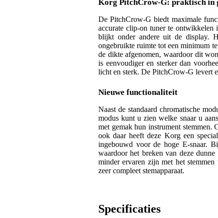
Korg PitchCrow-G: praktisch in 
De PitchCrow-G biedt maximale functi
accurate clip-on tuner te ontwikkelen 
blijkt onder andere uit de display.
ongebruikte ruimte tot een minimum te 
de dikte afgenomen, waardoor dit wond
is eenvoudiger en sterker dan voorheen
licht en sterk. De PitchCrow-G levert e
Nieuwe functionaliteit
Naast de standaard chromatische mod
modus kunt u zien welke snaar u aans
met gemak hun instrument stemmen. Ge
ook daar heeft deze Korg een special
ingebouwd voor de hoge E-snaar. Bij
waardoor het breken van deze dunne s
minder ervaren zijn met het stemmen
zeer compleet stemapparaat.
Specificaties