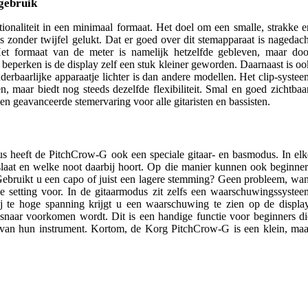
gebruik
onaliteit in een minimaal formaat. Het doel om een smalle, strakke e
is zonder twijfel gelukt. Dat er goed over dit stemapparaat is nagedach
 Het formaat van de meter is namelijk hetzelfde gebleven, maar doo
beperken is de display zelf een stuk kleiner geworden. Daarnaast is oo
erbaarlijke apparaatje lichter is dan andere modellen. Het clip-systee
, maar biedt nog steeds dezelfde flexibiliteit. Smal en goed zichtbaar
en geavanceerde stemervaring voor alle gitaristen en bassisten.
us heeft de PitchCrow-G ook een speciale
gitaar- en basmodus
.
In elk
laat en welke noot daarbij hoort. Op die manier kunnen ook beginner
bruikt u een capo of juist een lagere stemming? Geen probleem, wan
e setting voor. In de gitaarmodus zit zelfs een waarschuwingssystee
 te hoge spanning krijgt u een waarschuwing te zien op de display
naar voorkomen wordt. Dit is een handige functie voor beginners di
 van hun instrument. Kortom, de Korg PitchCrow-G is een klein, maa