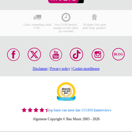
Gratis verzending vanaf
Voor 23:00 besteld,
30 dagen 'niet goed
€ 99,-
morgen in huis (mits
geld terug' garantie!
op voorraad)
BLOG
Disclaimer
|
Privacy policy
|
Cookie-instellingen
op basis van meer dan 113.816 klantreviews
Algemene Copyright © Bax Music 2003 - 2026