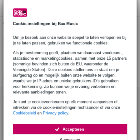
Gratis ophalen in de winkel
Cookie-instellingen bij Bax Music
Om je bezoek aan onze website soepel te laten verlopen en bij
Productinformatie
je te laten passen, gebruiken we functionele cookies.
knoopcelbatterij
Als je toestemming geeft, plaatsen we daarnaast voorkeurs-,
statistische en marketingcookies, samen met onze 15 partners
type: CR2032
(sommige bevinden zich buiten de EU, waaronder de
capaciteit: 230 mAh
Verenigde Staten). Deze cookies stellen ons in staat om je
surfgedrag op en mogelijk buiten onze website te volgen,
Bekijk alle productspecificaties
waarbij we je IP-adres en unieke gebruikers-ID’s gebruiken
voor herkenning. Zo kunnen we je ervaring verbeteren en
relevante aanbiedingen tonen.
Accessoires (2)
Je kunt je cookievoorkeuren op elk moment aanpassen of
intrekken via de cookie-instellingen rechtsonder of via onze
Cookiebeleid
en
Privacy policy
.
Accepteren
Aanpassen