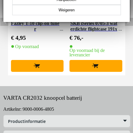
Weigeren
Fazley T-10 clip-on tune
SKB iSeries 0705-3 wat
r
erdichte flightcase 191x
127x83mm
€ 4,95
€ 76,-
Op voorraad
Op voorraad bij de
leverancier
+
+
VARTA CR2032 knoopcel batterij
Artikelnr:
9000-0006-4805
Productinformatie