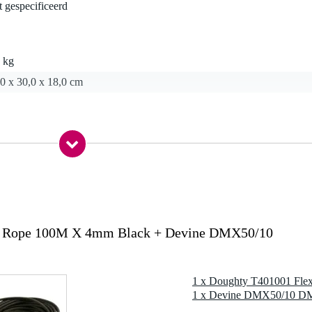
t gespecificeerd
 kg
0 x 30,0 x 18,0 cm
01001
staalkabel)
d
re Rope 100M X 4mm Black + Devine DMX50/10
 2002