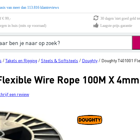
asis van meer dan 113.816 klantreviews
f € 99,-
30 dagen 'niet goed geld te
rgen in huis (mits op voorraad)
Laagste-prijs-garantie
s
Takels en Rigging
Steels & Softsteels
Doughty
Doughty T401001 Fl
/
/
/
/
Flexible Wire Rope 100M X 4mm
chrijf een review