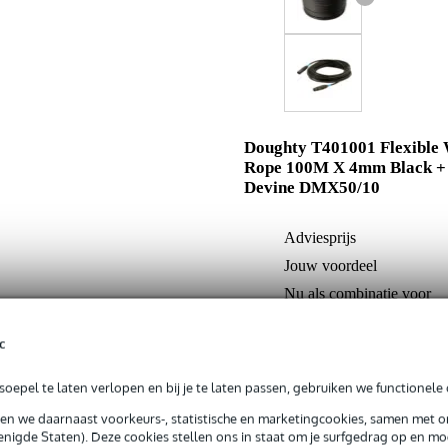
Doughty T401001 Flexible
Rope 100M X 4mm Black +
Devine DMX50/10
Adviesprijs
Jouw voordeel
Nu als combinatie voor
c
In mijn winkelwagen
oepel te laten verlopen en bij je te laten passen, gebruiken we functionele 
sen we daarnaast voorkeurs-, statistische en marketingcookies, samen met 
Productinformatie
nigde Staten). Deze cookies stellen ons in staat om je surfgedrag op en mog