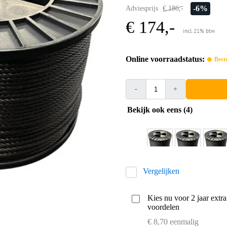
-6%
Adviesprijs
€ 186,-
€ 174,-
incl. 21% btw
Online voorraadstatus:
Best
-
+
Bekijk ook eens (4)
Vergelijken
Kies nu voor 2 jaar extr
voordelen
€ 8,70 eenmalig