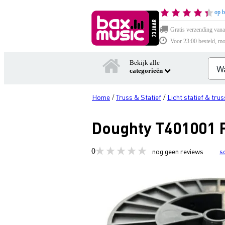
op b
Gratis verzending vana
Voor 23:00 besteld, mo
Bekijk alle
categorieën
Home
Truss & Statief
Licht statief & trus
/
/
Doughty T401001 
0
nog geen reviews
s