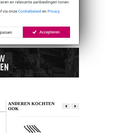
eteren en relevante aanbiedingen tonen.
of via onze
Cookiebeleid
en
Privacy
s retourneren
s CO2-neutrale verzending
Accepteren
passen
ANDEREN KOCHTEN
OOK
Schrijf zelf een review