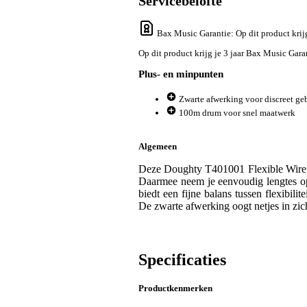
Servicebelofte
Bax Music Garantie
: Op dit product kri
Op dit product krijg je 3 jaar Bax Music Gara
Plus- en minpunten
Zwarte afwerking voor discreet ge
100m drum voor snel maatwerk
Algemeen
Deze Doughty T401001 Flexible Wire R
Daarmee neem je eenvoudig lengtes op
biedt een fijne balans tussen flexibili
De zwarte afwerking oogt netjes in zi
Specificaties
Productkenmerken