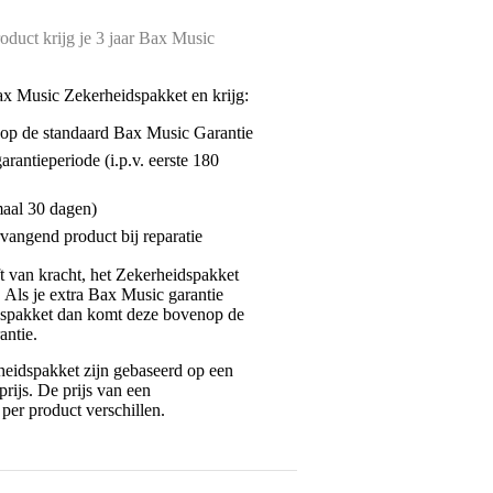
oduct krijg je 3 jaar Bax Music
ax Music Zekerheidspakket en krijg:
enop de standaard Bax Music Garantie
garantieperiode (i.p.v. eerste 180
maal 30 dagen)
vangend product bij reparatie
jft van kracht, het Zekerheidspakket
. Als je extra Bax Music garantie
dspakket dan komt deze bovenop de
antie.
eidspakket zijn gebaseerd op een
rijs. De prijs van een
per product verschillen.