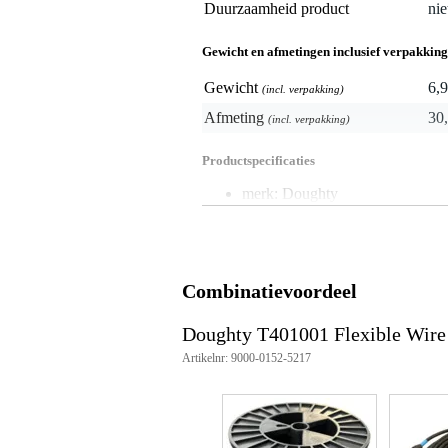
Duurzaamheid product
nie
Gewicht en afmetingen inclusief verpakking
Gewicht
6,9
(incl. verpakking)
Afmeting
30,
(incl. verpakking)
Productspecificaties
merk: Doughty
artikelnummer/part number: T4
producttype: flexible wire rope (
uitvoering: zwart, gegalvaniseer
materiaal: staal
lengte: 100 m
Combinatievoordeel
diameter: 4 mm
belasting (aanduiding): 175 kg
Doughty T401001 Flexible Wi
norm/standaard: BS EN 12385 /
verpakking: 100 m drum/haspel
Artikelnr: 9000-0152-5217
aantal stuks: 1