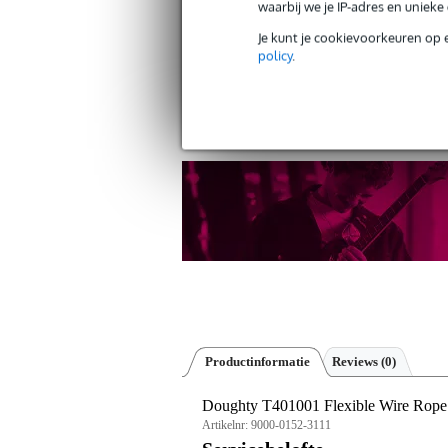
waarbij we je IP-adres en uniek
Je kunt je cookievoorkeuren op 
policy
.
Gratis verzending vanaf €
30 dagen 'niet goed geld ter
Productinformatie
Reviews
(0)
Doughty T401001 Flexible Wire Rop
Artikelnr:
9000-0152-3111