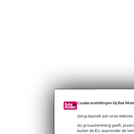
Cookie-instellingen bij Bax Musi
Om je bezoek aan onze website s
Als je toestemming geeft, plaat
buiten de EU, waaronder de Vere