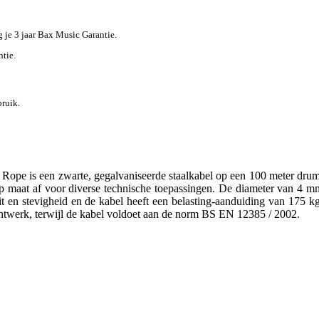
jg je 3 jaar Bax Music Garantie.
ntie.
bruik.
ope is een zwarte, gegalvaniseerde staalkabel op een 100 meter drum
 maat af voor diverse technische toepassingen. De diameter van 4 m
teit en stevigheid en de kabel heeft een belasting-aanduiding van 175 kg
chtwerk, terwijl de kabel voldoet aan de norm BS EN 12385 / 2002.