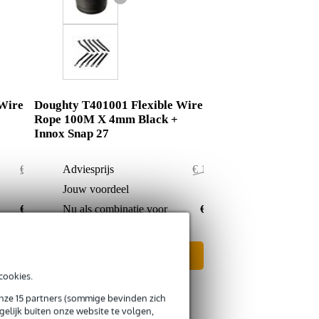
 Wire
Doughty T401001 Flexible Wire
Rope 100M X 4mm Black +
Innox Snap 27
€ 203,-
Adviesprijs
€ 179,50
€ 6,-
Jouw voordeel
€ 1,50
€ 197,-
Nu als combinatie voor
€ 178,-
In mijn winkelwagen
cookies.
onze 15 partners (sommige bevinden zich
elijk buiten onze website te volgen,