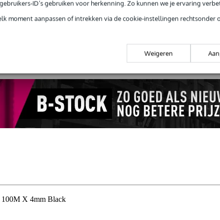
e gebruikers-ID’s gebruiken voor herkenning. Zo kunnen we je ervaring verb
elk moment aanpassen of intrekken via de cookie-instellingen rechtsonder 
 99,-
3 jaar Bax Music garantie
Grati
ug' garantie
Laagste-prijs-garantie
Grati
Weigeren
Aan
e 100M X 4mm Black