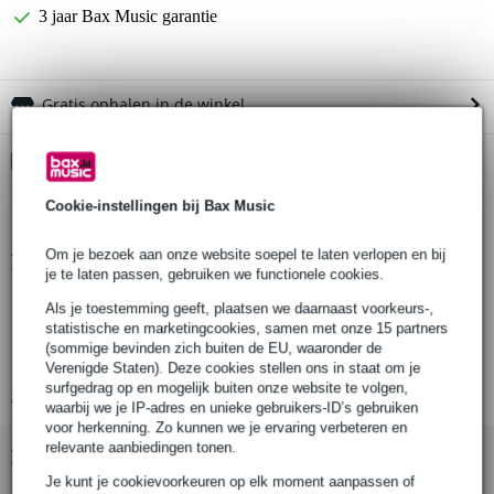
3 jaar Bax Music garantie
Gratis ophalen in de winkel
Kies nu voor 2 jaar extra Bax Music garantie en meer
voordelen
Cookie-instellingen bij Bax Music
€ 14,45 eenmalig
Om je bezoek aan onze website soepel te laten verlopen en bij
Productinformatie
je te laten passen, gebruiken we functionele cookies.
merk: Doughty
Als je toestemming geeft, plaatsen we daarnaast voorkeurs-,
statistische en marketingcookies, samen met onze 15 partners
artikelnummer/part number: T402001
(sommige bevinden zich buiten de EU, waaronder de
producttype: flexible wire rope (staalkabel)
Verenigde Staten). Deze cookies stellen ons in staat om je
surfgedrag op en mogelijk buiten onze website te volgen,
Bekijk alle productspecificaties
waarbij we je IP-adres en unieke gebruikers-ID’s gebruiken
voor herkenning. Zo kunnen we je ervaring verbeteren en
relevante aanbiedingen tonen.
Bekijk ook eens (4)
Je kunt je cookievoorkeuren op elk moment aanpassen of