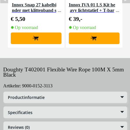
Innox Snap 27 kabelbi
Innox IVA 01 LS Kit he
I
nder met klittenband s
avy lichtstatief + T-bar
mal zwart (10 stuks)
€ 5,50
€ 39,-
€
Op voorraad
Op voorraad
+
+
Doughty T402001 Flexible Wire Rope 100M X 5mm
Black
Artikelnr:
9000-0152-3113
Productinformatie
Specificaties
Reviews (0)