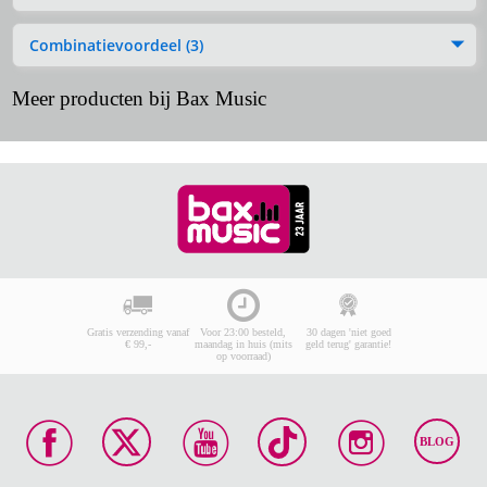
Combinatievoordeel (3)
Meer producten bij Bax Music
Gratis verzending vanaf
Voor 23:00 besteld,
30 dagen 'niet goed
€ 99,-
maandag in huis (mits
geld terug' garantie!
op voorraad)
BLOG