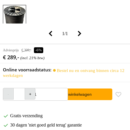
1
/
1
Adviesprijs
€ 309,-
-6%
€ 289,-
(incl. 21% btw)
Online voorraadstatus:
Bestel nu en ontvang binnen circa 12
werkdagen
In winkelwagen
Gratis verzending
30 dagen 'niet goed geld terug' garantie