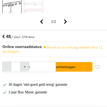
1
/
2
€ 48,-
(incl. 21% btw)
Online voorraadstatus:
Bestel nu en ontvang binnen circa 12
werkdagen
In winkelwagen
30 dagen 'niet goed geld terug' garantie
3 jaar Bax Music garantie