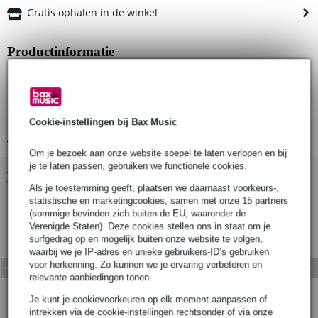
Gratis ophalen in de winkel
Productinformatie
type: tee bar / t-bar
toepassing: voor het monteren van je lichtarmaturen (lanterns)
capaciteit: geschikt voor 6 lanterns
Cookie-instellingen bij Bax Music
Bekijk alle productspecificaties
Om je bezoek aan onze website soepel te laten verlopen en bij
je te laten passen, gebruiken we functionele cookies.
Bekijk ook eens (6)
Als je toestemming geeft, plaatsen we daarnaast voorkeurs-,
statistische en marketingcookies, samen met onze 15 partners
(sommige bevinden zich buiten de EU, waaronder de
Verenigde Staten). Deze cookies stellen ons in staat om je
surfgedrag op en mogelijk buiten onze website te volgen,
waarbij we je IP-adres en unieke gebruikers-ID’s gebruiken
voor herkenning. Zo kunnen we je ervaring verbeteren en
relevante aanbiedingen tonen.
Je kunt je cookievoorkeuren op elk moment aanpassen of
intrekken via de cookie-instellingen rechtsonder of via onze