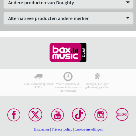
Andere producten van Doughty
Alternatieve producten andere merken
Gratis verzending vanaf
Voor 23:00 besteld,
30 dagen 'niet goed
€ 99,-
morgen in huis (mits
geld terug' garantie!
op voorraad)
BLOG
Disclaimer
|
Privacy policy
|
Cookie-instellingen