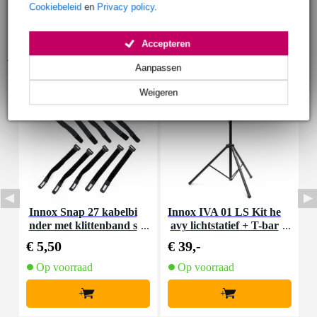
Cookiebeleid
en
Privacy policy
.
Accepteren
Accessoires (9)
Aanpassen
Weigeren
Innox Snap 27 kabelbi
Innox IVA 01 LS Kit he
I
nder met klittenband s
avy lichtstatief + T-bar
mal zwart (10 stuks)
€ 5,50
€ 39,-
€
Op voorraad
Op voorraad
+
+