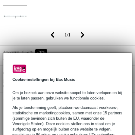
1
/
1
Adviesprijs
€ 123,-
-76%
€ 29,-
(incl. 21% btw)
Online voorraadstatus:
Op voorraad
Cookie-instellingen bij Bax Music
Nog 2 stuks op voorraad in ons magazijn
(en extra voorraad beschikbaar bij de leverancier)
Om je bezoek aan onze website soepel te laten verlopen en bij
je te laten passen, gebruiken we functionele cookies.
In winkelwagen
Als je toestemming geeft, plaatsen we daarnaast voorkeurs-,
statistische en marketingcookies, samen met onze 15 partners
(sommige bevinden zich buiten de EU, waaronder de
Verenigde Staten). Deze cookies stellen ons in staat om je
Bestel voor 23:00 = morgen in huis
surfgedrag op en mogelijk buiten onze website te volgen,
waarbij we je IP-adres en unieke gebruikers-ID’s gebruiken