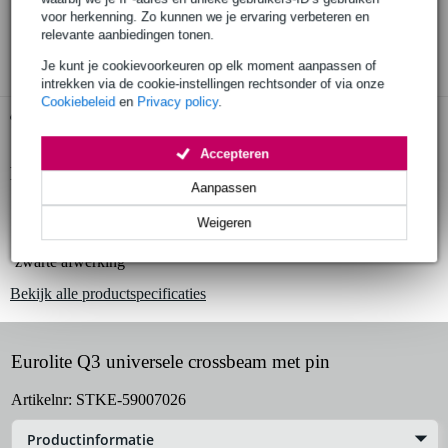
30 dagen 'niet goed geld terug' garantie
voor herkenning. Zo kunnen we je ervaring verbeteren en
relevante aanbiedingen tonen.
3 jaar Bax Music garantie
Je kunt je cookievoorkeuren op elk moment aanpassen of
intrekken via de cookie-instellingen rechtsonder of via onze
Cookiebeleid
en
Privacy policy
.
Gratis ophalen in de winkel
Accepteren
Productinformatie
Aanpassen
T-bar voor 4 of eventueel 8 armaturen
Weigeren
geschikt voor LED-parren en lichteffecten
zwarte afwerking
Bekijk alle productspecificaties
Eurolite Q3 universele crossbeam met pin
Artikelnr:
STKE-59007026
Productinformatie