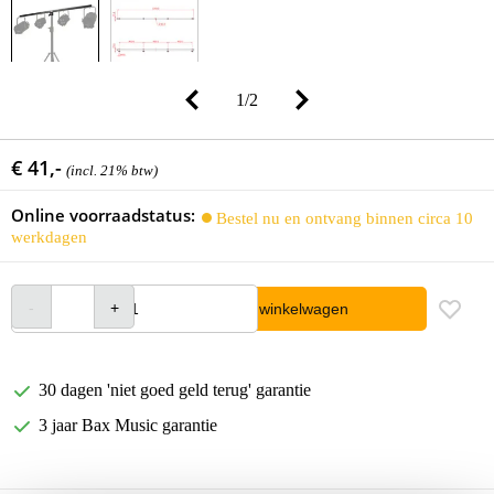
1
/
2
€ 41,-
(incl. 21% btw)
Online voorraadstatus:
Bestel nu en ontvang binnen circa 10
werkdagen
In winkelwagen
30 dagen 'niet goed geld terug' garantie
3 jaar Bax Music garantie