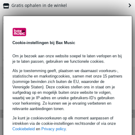
Gratis ophalen in de winkel
Productinformatie
type: tee bar / t-bar
toepassing: voor gebruik met een bar fixing, voor tee bar stand top
Cookie-instellingen bij Bax Music
aantal lanternposities: 4
Om je bezoek aan onze website soepel te laten verlopen en bij
Bekijk alle productspecificaties
je te laten passen, gebruiken we functionele cookies.
Als je toestemming geeft, plaatsen we daarnaast voorkeurs-,
Bekijk ook eens (6)
statistische en marketingcookies, samen met onze 15 partners
(sommige bevinden zich buiten de EU, waaronder de
Verenigde Staten). Deze cookies stellen ons in staat om je
surfgedrag op en mogelijk buiten onze website te volgen,
waarbij we je IP-adres en unieke gebruikers-ID’s gebruiken
voor herkenning. Zo kunnen we je ervaring verbeteren en
relevante aanbiedingen tonen.
Je kunt je cookievoorkeuren op elk moment aanpassen of
intrekken via de cookie-instellingen rechtsonder of via onze
Cookiebeleid
en
Privacy policy
.