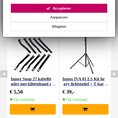
Accepteren
Aanpassen
Accessoires (9)
Weigeren
Innox Snap 27 kabelbi
Innox IVA 01 LS Kit he
I
nder met klittenband s
avy lichtstatief + T-bar
mal zwart (10 stuks)
€ 5,50
€ 39,-
€
Op voorraad
Op voorraad
+
+