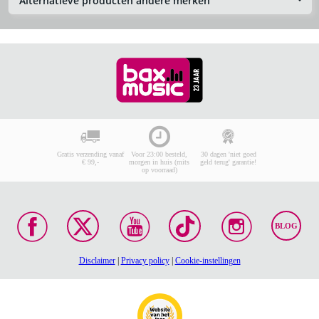
Alternatieve producten andere merken
Gratis verzending vanaf
Voor 23:00 besteld,
30 dagen 'niet goed
€ 99,-
morgen in huis (mits
geld terug' garantie!
op voorraad)
BLOG
Disclaimer
|
Privacy policy
|
Cookie-instellingen