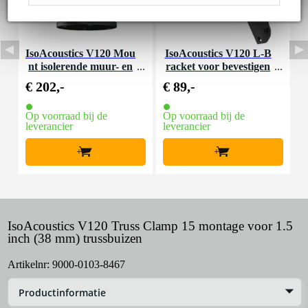
IsoAcoustics V120 Mou
IsoAcoustics V120 L-B
I
nt isolerende muur- en
racket voor bevestigen
r
plafondbeugel voor stu
van monitor op V120
v
€ 202,-
€ 89,-
€
diomonitor
Mount
e
Op voorraad bij de
Op voorraad bij de
O
leverancier
leverancier
l
+
+
IsoAcoustics V120 Truss Clamp 15 montage voor 1.5
inch (38 mm) trussbuizen
Artikelnr:
9000-0103-8467
Productinformatie