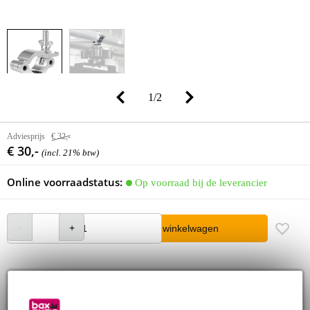
1
/
2
Adviesprijs
€ 32,-
€ 30,-
(incl. 21% btw)
Online voorraadstatus:
Op voorraad bij de leverancier
In winkelwagen
Bestel voor 23:00 = over circa 9 werkdagen in huis
30 dagen 'niet goed geld terug' garantie