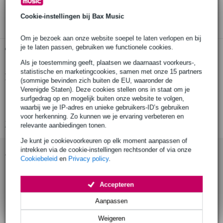
3 jaar Bax Music garantie
Cookie-instellingen bij Bax Music
Om je bezoek aan onze website soepel te laten verlopen en bij
je te laten passen, gebruiken we functionele cookies.
Gratis ophalen in de winkel
Als je toestemming geeft, plaatsen we daarnaast voorkeurs-,
statistische en marketingcookies, samen met onze 15 partners
Productinformatie
(sommige bevinden zich buiten de EU, waaronder de
Verenigde Staten). Deze cookies stellen ons in staat om je
afmetingen: 9.5 x 6.4 x 3.8 cm
surfgedrag op en mogelijk buiten onze website te volgen,
waarbij we je IP-adres en unieke gebruikers-ID’s gebruiken
gewicht: 0.25 kg
voor herkenning. Zo kunnen we je ervaring verbeteren en
Bekijk alle productspecificaties
relevante aanbiedingen tonen.
Je kunt je cookievoorkeuren op elk moment aanpassen of
intrekken via de cookie-instellingen rechtsonder of via onze
Accessoires (11)
Cookiebeleid
en
Privacy policy
.
Accepteren
Aanpassen
Weigeren