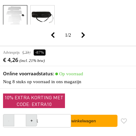
1
/
2
Adviesprijs
€ 33,-
-87%
€ 4,26
(incl. 21% btw)
Online voorraadstatus:
Op voorraad
Nog 8 stuks op voorraad in ons magazijn
10% EXTRA KORTING MET
CODE: EXTRA10
In winkelwagen