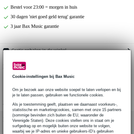
Bestel voor 23:00 = morgen in huis
30 dagen 'niet goed geld terug' garantie
3 jaar Bax Music garantie
Gratis ophalen in de winkel
Productinformatie
Cookie-instellingen bij Bax Music
Innox FlexBooth P500-WH
witte panelen voor de FlexBooth 500
Om je bezoek aan onze website soepel te laten verlopen en bij
te bevestigen met klittenband
je te laten passen, gebruiken we functionele cookies.
Bekijk alle productspecificaties
Als je toestemming geeft, plaatsen we daarnaast voorkeurs-,
statistische en marketingcookies, samen met onze 15 partners
(sommige bevinden zich buiten de EU, waaronder de
Bekijk ook eens (1)
Verenigde Staten). Deze cookies stellen ons in staat om je
surfgedrag op en mogelijk buiten onze website te volgen,
waarbij we je IP-adres en unieke gebruikers-ID’s gebruiken