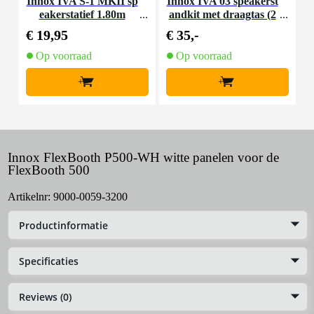
Innox IVA S-1 MKII sp
Innox IVA 03 speakerst
I
eakerstatief 1.80m
andkit met draagtas (2
a
stuks)
€ 19,95
€ 35,-
€
Op voorraad
Op voorraad
+
+
Innox FlexBooth P500-WH witte panelen voor de
FlexBooth 500
Artikelnr:
9000-0059-3200
Productinformatie
Specificaties
Reviews (0)