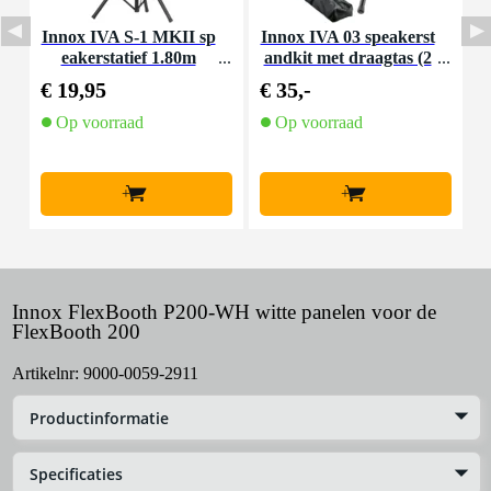
Innox IVA S-1 MKII sp
Innox IVA 03 speakerst
I
eakerstatief 1.80m
andkit met draagtas (2
a
stuks)
€ 19,95
€ 35,-
€
Op voorraad
Op voorraad
+
+
Innox FlexBooth P200-WH witte panelen voor de
FlexBooth 200
Artikelnr:
9000-0059-2911
Productinformatie
Specificaties