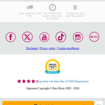
Gratis verzending vanaf
Voor 23:00 besteld,
30 dagen 'niet goed
€ 99,-
morgen in huis (mits
geld terug' garantie!
op voorraad)
BLOG
Disclaimer
|
Privacy policy
|
Cookie-instellingen
op basis van meer dan 113.816 klantreviews
Algemene Copyright © Bax Music 2003 - 2026