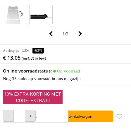
1
/
2
Adviesprijs
€ 35,-
-63%
€ 13,05
(incl. 21% btw)
Online voorraadstatus:
Op voorraad
Nog 33 stuks op voorraad in ons magazijn
10% EXTRA KORTING MET
CODE: EXTRA10
In winkelwagen