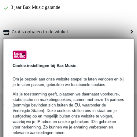
3 jaar Bax Music garantie
Gratis ophalen in de winkel
Productinformatie
statiefplaat
Cookie-instellingen bij Bax Music
geschikt voor 8020A/B-serie studiomonitormodellen van Genelec
materiaal: staal
Om je bezoek aan onze website soepel te laten verlopen en bij
je te laten passen, gebruiken we functionele cookies.
Bekijk alle productspecificaties
Als je toestemming geeft, plaatsen we daarnaast voorkeurs-,
statistische en marketingcookies, samen met onze 15 partners
Bekijk ook eens (4)
(sommige bevinden zich buiten de EU, waaronder de
Verenigde Staten). Deze cookies stellen ons in staat om je
surfgedrag op en mogelijk buiten onze website te volgen,
waarbij we je IP-adres en unieke gebruikers-ID’s gebruiken
voor herkenning. Zo kunnen we je ervaring verbeteren en
relevante aanbiedingen tonen.