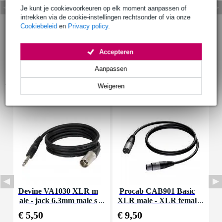
Je kunt je cookievoorkeuren op elk moment aanpassen of
intrekken via de cookie-instellingen rechtsonder of via onze
Cookiebeleid
en
Privacy policy
.
Accepteren
Aanpassen
Accessoires (9)
Weigeren
Devine VA1030 XLR m
Procab CAB901 Basic
K
ale - jack 6.3mm male s
XLR male - XLR femal
tereo 3 meter
e 3.00 meter
€ 5,50
€ 9,50
€