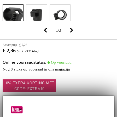
1
/
3
Adviesprijs
€ 7,20
€ 2,36
(incl. 21% btw)
Online voorraadstatus:
Op voorraad
Nog 8 stuks op voorraad in ons magazijn
10% EXTRA KORTING MET
CODE: EXTRA10
In winkelwagen