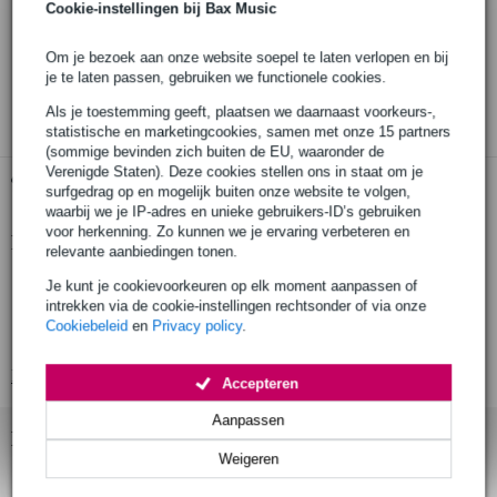
Cookie-instellingen bij Bax Music
Bestel voor 23:00 = maandag in huis
30 dagen 'niet goed geld terug' garantie
Om je bezoek aan onze website soepel te laten verlopen en bij
je te laten passen, gebruiken we functionele cookies.
3 jaar Bax Music garantie
Als je toestemming geeft, plaatsen we daarnaast voorkeurs-,
statistische en marketingcookies, samen met onze 15 partners
(sommige bevinden zich buiten de EU, waaronder de
Verenigde Staten). Deze cookies stellen ons in staat om je
Gratis ophalen in de winkel
surfgedrag op en mogelijk buiten onze website te volgen,
waarbij we je IP-adres en unieke gebruikers-ID’s gebruiken
voor herkenning. Zo kunnen we je ervaring verbeteren en
Productinformatie
relevante aanbiedingen tonen.
kunststof flens
Je kunt je cookievoorkeuren op elk moment aanpassen of
intrekken via de cookie-instellingen rechtsonder of via onze
geschikt voor IVA 41 statief
Cookiebeleid
en
Privacy policy
.
diameter: 45-38 mm
Bekijk alle productspecificaties
Accepteren
Aanpassen
Bekijk ook eens (1)
Weigeren