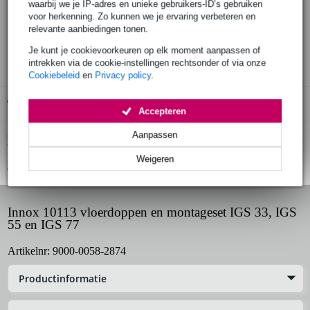
Bestel nu = maandag in huis
waarbij we je IP-adres en unieke gebruikers-ID’s gebruiken
voor herkenning. Zo kunnen we je ervaring verbeteren en
30 dagen 'niet goed geld terug' garantie
relevante aanbiedingen tonen.
3 jaar Bax Music garantie
Je kunt je cookievoorkeuren op elk moment aanpassen of
intrekken via de cookie-instellingen rechtsonder of via onze
Cookiebeleid
en
Privacy policy
.
Gratis ophalen in de winkel
Accepteren
Aanpassen
Productinformatie
Weigeren
Bekijk alle productspecificaties
Innox 10113 vloerdoppen en montageset IGS 33, IGS
55 en IGS 77
Artikelnr:
9000-0058-2874
Productinformatie