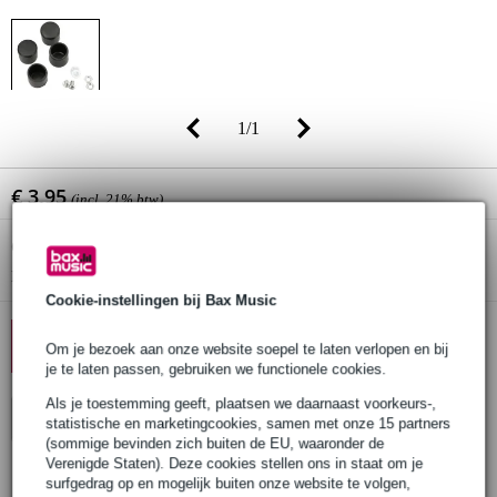
1
/
1
€ 3,95
(incl. 21% btw)
Online voorraadstatus:
Op voorraad
Nog 67 stuks op voorraad in ons magazijn
Cookie-instellingen bij Bax Music
10% EXTRA KORTING MET
Om je bezoek aan onze website soepel te laten verlopen en bij
CODE: EXTRA10
je te laten passen, gebruiken we functionele cookies.
Als je toestemming geeft, plaatsen we daarnaast voorkeurs-,
In winkelwagen
statistische en marketingcookies, samen met onze 15 partners
(sommige bevinden zich buiten de EU, waaronder de
Verenigde Staten). Deze cookies stellen ons in staat om je
surfgedrag op en mogelijk buiten onze website te volgen,