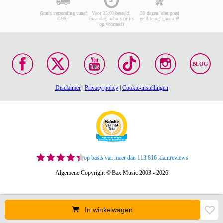
Gratis verzending vanaf
Voor 23:00 besteld,
30 dagen 'niet goed
€ 99,-
maandag in huis (mits
geld terug' garantie!
op voorraad)
BLOG
Disclaimer
|
Privacy policy
|
Cookie-instellingen
op basis van meer dan 113.816 klantreviews
Algemene Copyright © Bax Music 2003 - 2026
In winkelwagen