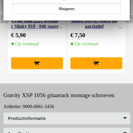
Weigeren
Ernie Ball 2221 Regula
Innox IGS 03 MKII git
r Slinky 010 - 046 snare
aarstatief
S
nset voor elektrische git
s
€ 5,90
€ 7,50
€
aar
Op voorraad
Op voorraad
+
+
Gravity XSP 1056 gitaarrack montage schroeven
Artikelnr:
9000-0061-3456
Productinformatie