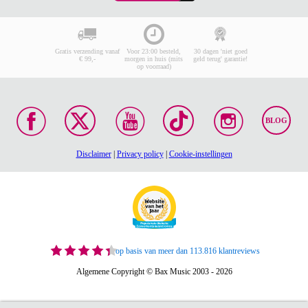
Gratis verzending vanaf
Voor 23:00 besteld,
30 dagen 'niet goed
€ 99,-
morgen in huis (mits
geld terug' garantie!
op voorraad)
BLOG
Disclaimer
|
Privacy policy
|
Cookie-instellingen
op basis van meer dan 113.816 klantreviews
Algemene Copyright © Bax Music 2003 - 2026