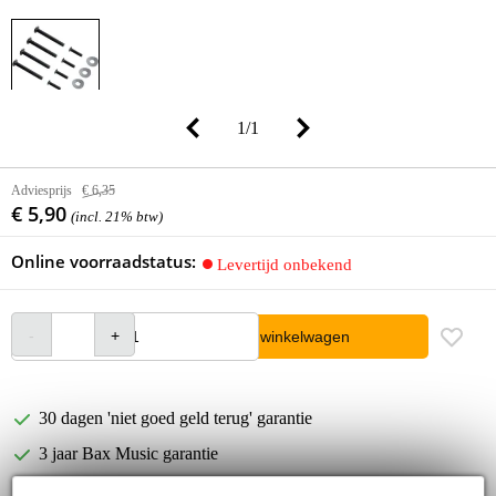
1
/
1
Adviesprijs
€ 6,35
€ 5,90
(incl. 21% btw)
Online voorraadstatus:
Levertijd onbekend
In winkelwagen
30 dagen 'niet goed geld terug' garantie
3 jaar Bax Music garantie