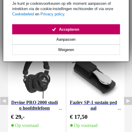
Je kunt je cookievoorkeuren op elk moment aanpassen of
intrekken via de cookie-instellingen rechtsonder of via onze
Cookiebeleid
en
Privacy policy
.
Accepteren
Accessoires (26)
Aanpassen
Weigeren
Devine PRO 2000 studi
Fazley SP-1 sustain ped
D
o hoofdtelefoon
aal
k
€ 29,-
€ 17,50
€
Op voorraad
Op voorraad