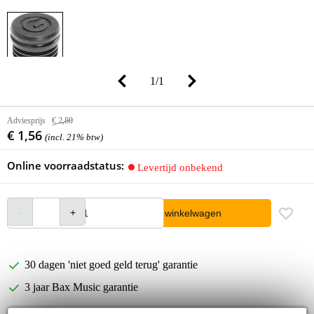
1
/
1
Adviesprijs
€ 2,80
€ 1,56
(incl. 21% btw)
Online voorraadstatus:
Levertijd onbekend
In winkelwagen
30 dagen 'niet goed geld terug' garantie
3 jaar Bax Music garantie