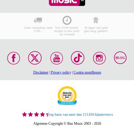
Gratis verzending vanaf
Voor 23:00 besteld,
30 dagen 'niet goed
€ 99,-
morgen in huis (mits
geld terug' garantie!
op voorraad)
BLOG
Disclaimer
|
Privacy policy
|
Cookie-instellingen
op basis van meer dan 113.816 klantreviews
Algemene Copyright © Bax Music 2003 - 2026