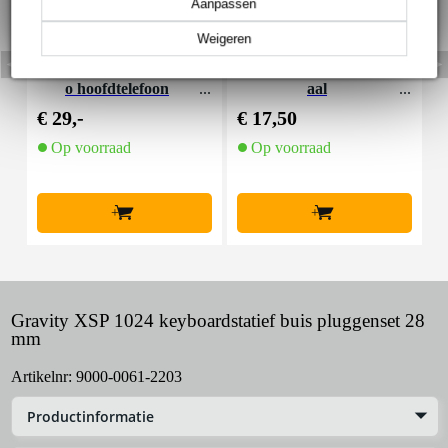
Aanpassen
Weigeren
Devine PRO 2000 studi
Fazley SP-1 sustain ped
D
o hoofdtelefoon
aal
k
€ 29,-
€ 17,50
€
Op voorraad
Op voorraad
+
+
Gravity XSP 1024 keyboardstatief buis pluggenset 28
mm
Artikelnr:
9000-0061-2203
Productinformatie