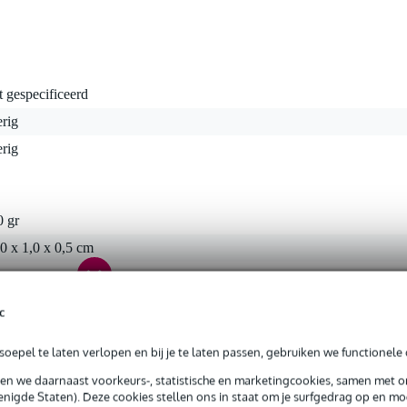
t gespecificeerd
rig
rig
0 gr
0 x 1,0 x 0,5 cm
c
oepel te laten verlopen en bij je te laten passen, gebruiken we functionele 
sen we daarnaast voorkeurs-, statistische en marketingcookies, samen met 
nigde Staten). Deze cookies stellen ons in staat om je surfgedrag op en mog