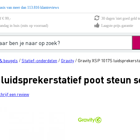
asis van meer dan 113.816 klantreviews
f € 99,-
30 dagen 'niet goed geld te
andag in huis (mits op voorraad)
Laagste-prijs-garantie
& beugels
Statief-onderdelen
Gravity
Gravity XSP 1017S luidsprekersta
/
/
/
luidsprekerstatief poot steun s
chrijf een review