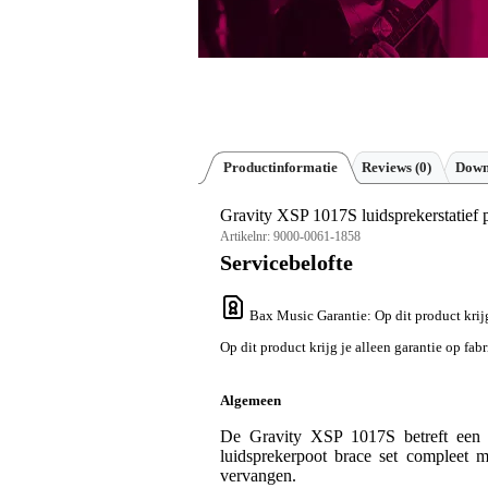
Productinformatie
Reviews
(0)
Down
Gravity XSP 1017S luidsprekerstatief p
Artikelnr:
9000-0061-1858
Servicebelofte
Bax Music Garantie
: Op dit product krij
Op dit product krijg je alleen garantie op fab
Algemeen
De Gravity XSP 1017S betreft een r
luidsprekerpoot brace set compleet 
vervangen.