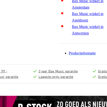
Bax Music winkel in
Amsterdam
Bax Music winkel in
Apeldoorn
Bax Music winkel in
Antwerpen
Productinformatie
 99,-
3 jaar Bax Music garantie
Grati
ug' garantie
Laagste-prijs-garantie
Grati