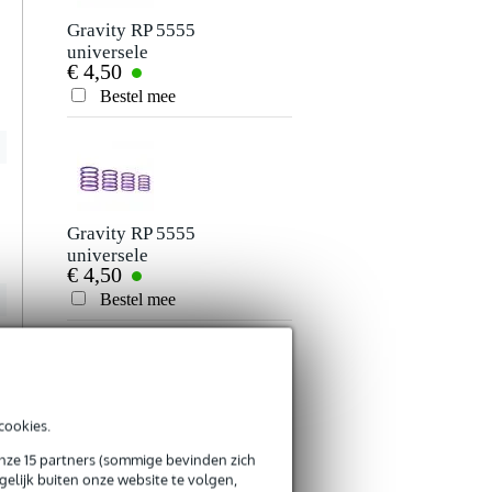
Gravity RP 5555
Gravity XSP 1022
universele
veiligheidspin en
€ 4,50
€ 3,70
ringpack,
harnas
lichtblauw
Bestel mee
Bestel mee
Verstuur
Gravity RP 5555
Gravity XSP 1016S
universele
luidsprekerstatief
€ 4,50
€ 6,35
ringpack, paars
hoogteverstelling
klemset
Bestel mee
Bestel mee
cookies.
Gravity RP 5555
Gravity RP 5555
universele
universele
onze 15 partners (sommige bevinden zich
€ 4,50
€ 5,30
elijk buiten onze website te volgen,
ringpack, zwart
ringpack, groen