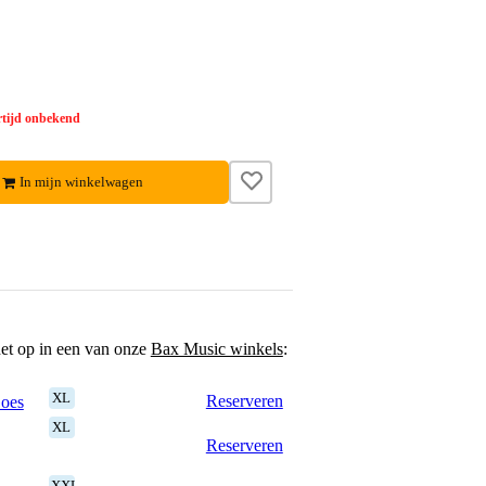
tijd onbekend
In mijn winkelwagen
het op in een van onze
Bax Music winkels
:
XL
Reserveren
Goes
XL
Reserveren
XXL