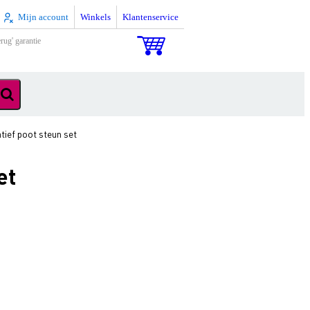
Mijn account
Winkels
Klantenservice
rug' garantie
tief poot steun set
et