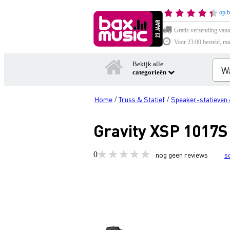
op b
Gratis verzending vana
Voor 23:00 besteld, ma
Bekijk alle
categorieën
Home
Truss & Statief
Speaker-statieven 
/
/
Gravity XSP 1017S 
0
nog geen reviews
s