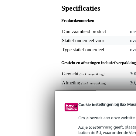
Specificaties
Productkenmerken
Duurzaamheid product
nie
Statief onderdeel voor
ove
Type statief onderdeel
ove
Gewicht en afmetingen inclusief verpakking
Gewicht
30
(incl. verpakking)
Afmeting
30,
(incl. verpakking)
Cookie-instellingen bij Bax Musi
Om je bezoek aan onze website s
Als je toestemming geeft, plaat
buiten de EU, waaronder de Vere