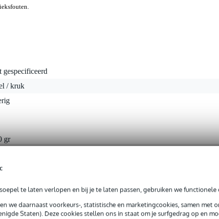
rieksfouten.
t gespecificeerd
el / kruk
rig
0 gr
5 x 6,5 x 6,5 cm
c
oepel te laten verlopen en bij je te laten passen, gebruiken we functionele 
sen we daarnaast voorkeurs-, statistische en marketingcookies, samen met 
nigde Staten). Deze cookies stellen ons in staat om je surfgedrag op en mog