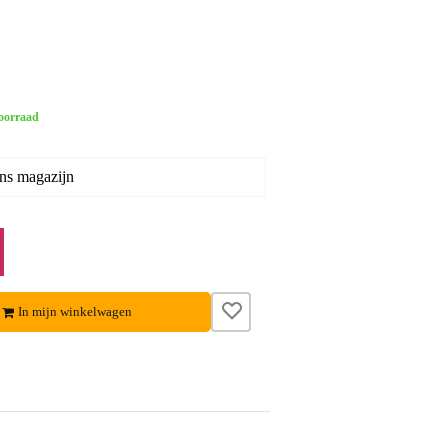
oorraad
ons magazijn
In mijn winkelwagen