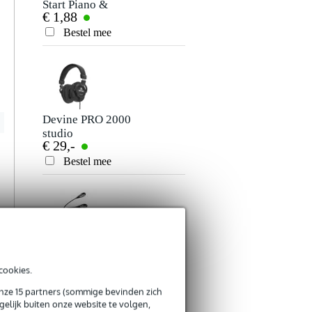
Start Piano &
studio
€ 1,88
€ 35,-
Keyboard Spelen
hoofdtelefoon
Je beoordeling
Bestel mee
Bestel mee
Je ervaring
Devine PRO 2000
Innox MB 20
studio
lessenaar lamp
€ 29,-
€ 10,20
hoofdtelefoon
Bestel mee
Bestel mee
Verstuur
Innox MB 10
Innox MB 30
lessenaar lamp
oplaadbare
cookies.
€ 4,28
€ 22,75
lessenaar lamp
Bestel mee
Bestel mee
onze 15 partners (sommige bevinden zich
elijk buiten onze website te volgen,