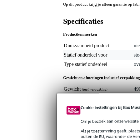
Op dit product krijg je alleen garantie op fab
Specificaties
Productkenmerken
Duurzaamheid product
nie
Statief onderdeel voor
sto
Type statief onderdeel
ove
Gewicht en afmetingen inclusief verpakking
Gewicht
49
(incl. verpakking)
Afmeting
42,
(incl. verpakking)
Cookie-instellingen bij Bax Musi
Om je bezoek aan onze website s
Als je toestemming geeft, plaat
buiten de EU, waaronder de Vere