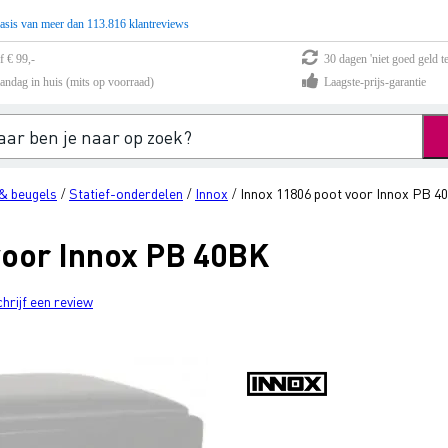
asis van meer dan 113.816 klantreviews
f € 99,-
30 dagen 'niet goed geld te
andag in huis (mits op voorraad)
Laagste-prijs-garantie
& beugels
Statief-onderdelen
Innox
Innox 11806 poot voor Innox PB 
/
/
/
voor Innox PB 40BK
chrijf een review