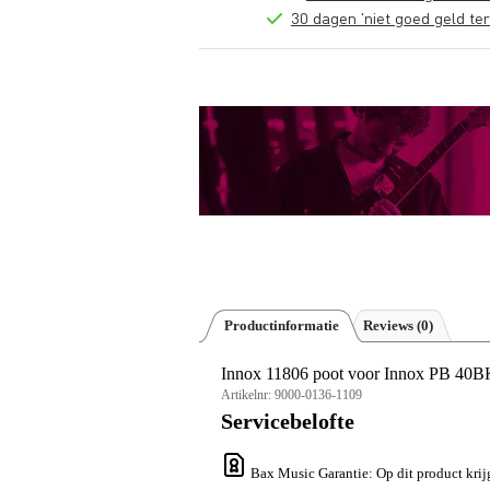
30 dagen 'niet goed geld ter
Productinformatie
Reviews
(0)
Innox 11806 poot voor Innox PB 40B
Artikelnr:
9000-0136-1109
Servicebelofte
Bax Music Garantie
: Op dit product krij