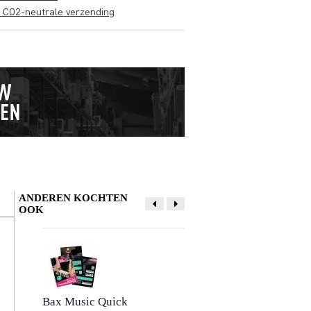
s CO2-neutrale verzending
ANDEREN KOCHTEN
OOK
Schrijf zelf een review
Je naam
Er zijn nog geen reviews voor dit product.
Bax Music Quick
Devine PRO 3000