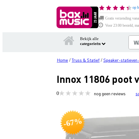
op b
Gratis verzending vana
Voor 23:00 besteld, ma
Bekijk alle
categorieën
Home
Truss & Statief
Speaker-statieven 
/
/
Innox 11806 poot 
0
nog geen reviews
s
-67%