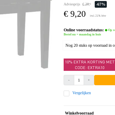
-67%
Adviesprijs
€ 28,-
€ 9,20
incl. 21% btw
Online voorraadstatus:
Op v
Bestel nu = maandag in huis
Nog 20 stuks op voorraad in 
10% EXTRA KORTING MET
CODE: EXTRA10
-
+
Vergelijken
Winkelvoorraad