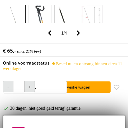
1
/
4
€ 65,-
(incl. 21% btw)
Online voorraadstatus:
Bestel nu en ontvang binnen circa 11
werkdagen
In winkelwagen
30 dagen 'niet goed geld terug' garantie
3 jaar Bax Music garantie