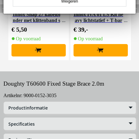
Weigeren
Innox Snap 27 kabelbi
Innox IVA 01 LS Kit he
I
nder met klittenband s
avy lichtstatief + T-bar
mal zwart (10 stuks)
€ 5,50
€ 39,-
€
Op voorraad
Op voorraad
+
+
Doughty T60600 Fixed Stage Brace 2.0m
Artikelnr:
9000-0152-3035
Productinformatie
Specificaties