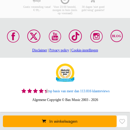
Gratis verzending vanaf
Voor 23:00 besteld,
30 dagen 'niet goed
€ 99,-
morgen in huis (mits
geld terug' garantie!
op voorraad)
BLOG
Disclaimer
|
Privacy policy
|
Cookie-instellingen
op basis van meer dan 113.816 klantreviews
Algemene Copyright © Bax Music 2003 - 2026
In winkelwagen