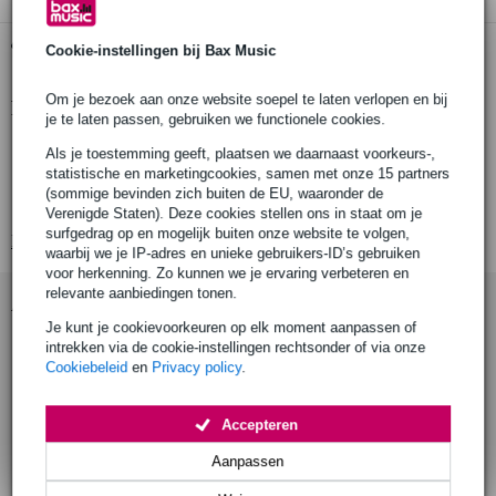
Gratis ophalen in de winkel
Cookie-instellingen bij Bax Music
Om je bezoek aan onze website soepel te laten verlopen en bij
Productinformatie
je te laten passen, gebruiken we functionele cookies.
merk: Doughty
Als je toestemming geeft, plaatsen we daarnaast voorkeurs-,
statistische en marketingcookies, samen met onze 15 partners
model: T60600
(sommige bevinden zich buiten de EU, waaronder de
producttype: fixed stage brace (vaste stage brace)
Verenigde Staten). Deze cookies stellen ons in staat om je
surfgedrag op en mogelijk buiten onze website te volgen,
Bekijk alle productspecificaties
waarbij we je IP-adres en unieke gebruikers-ID’s gebruiken
voor herkenning. Zo kunnen we je ervaring verbeteren en
relevante aanbiedingen tonen.
Accessoires (9)
Je kunt je cookievoorkeuren op elk moment aanpassen of
intrekken via de cookie-instellingen rechtsonder of via onze
Cookiebeleid
en
Privacy policy
.
Accepteren
Aanpassen