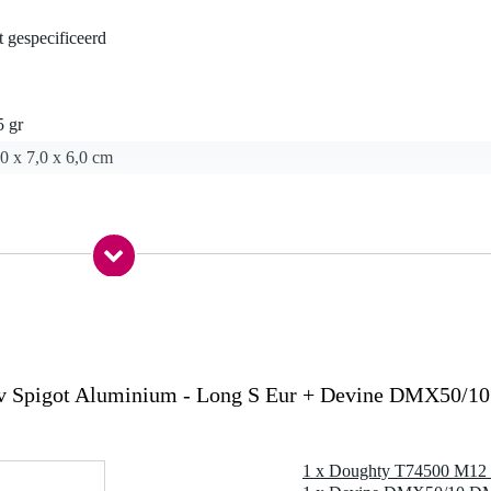
t gespecificeerd
5 gr
0 x 7,0 x 6,0 cm
 Spigot Aluminium - Long S Eur + Devine DMX50/10