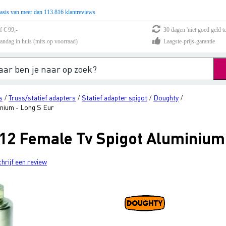
asis van meer dan 113.816 klantreviews
f € 99,-
30 dagen 'niet goed geld te
andag in huis (mits op voorraad)
Laagste-prijs-garantie
s
Truss/statief adapters
Statief adapter spigot
Doughty
/
/
/
/
nium - Long S Eur
2 Female Tv Spigot Aluminium 
chrijf een review