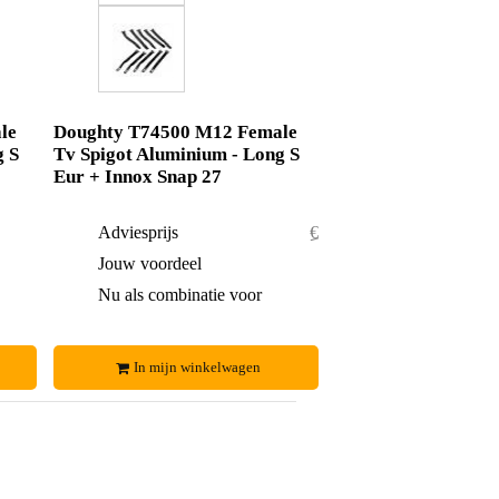
le
Doughty T74500 M12 Female
g S
Tv Spigot Aluminium - Long S
Eur + Innox Snap 27
€ 63,-
Adviesprijs
€ 39,50
€ 6,-
Jouw voordeel
€ 1,50
€ 57,-
Nu als combinatie voor
€ 38,-
In mijn winkelwagen