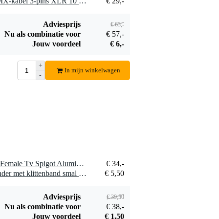
1 x Devine DMX50/10 DMX-kabel 3-pins XLR 10 meter
€ 29,-
Ayra DMX
Adviesprijs
€ 63,-
Terminator
Nu als combinatie voor
€ 57,-
€ 5,50
Jouw voordeel
€ 6,-
Bestel mee
+
In mijn winkelwagen
-
1 x Doughty T74500 M12 Female Tv Spigot Aluminium - Long S Eur
€ 34,-
1 x Innox Snap 27 kabelbinder met klittenband smal zwart (10 stuks)
€ 5,50
Adviesprijs
€ 39,50
Nu als combinatie voor
€ 38,-
Jouw voordeel
€ 1,50