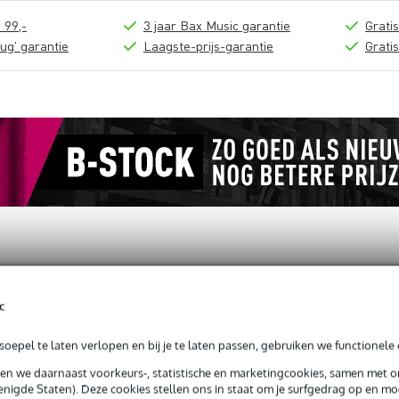
 99,-
3 jaar Bax Music garantie
Grati
ug' garantie
Laagste-prijs-garantie
Grati
loads (1)
c
ot Aluminium - Long S Eur
oepel te laten verlopen en bij je te laten passen, gebruiken we functionele 
sen we daarnaast voorkeurs-, statistische en marketingcookies, samen met 
nigde Staten). Deze cookies stellen ons in staat om je surfgedrag op en mog