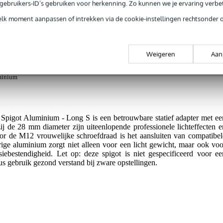
e gebruikers-ID’s gebruiken voor herkenning. Zo kunnen we je ervaring verb
jg je 3 jaar Bax Music Garantie.
elk moment aanpassen of intrekken via de cookie-instellingen rechtsonder 
ntie.
Weigeren
Aan
-spigot aansluitingen
or eenvoudige montage
minium
got Aluminium - Long S is een betrouwbare statief adapter met ee
j de 28 mm diameter zijn uiteenlopende professionele lichteffecten e
or de M12 vrouwelijke schroefdraad is het aansluiten van compatibel
urige aluminium zorgt niet alleen voor een licht gewicht, maar ook voo
osiebestendigheid. Let op: deze spigot is niet gespecificeerd voor ee
 gebruik gezond verstand bij zware opstellingen.