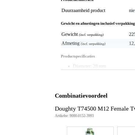
Duurzaamheid product
nie
Gewicht en afmetingen inclusief verpakking
Gewicht
22
(incl. verpakking)
Afmeting
12,
(incl. verpakking)
Productspecificaties
Diameter: 28 mm
Materiaal: aluminium
Schroefdraad: M12 (vrouwelijk)
Combinatievoordeel
Doughty T74500 M12 Female Tv
Artikelnr: 9000-0152-3993