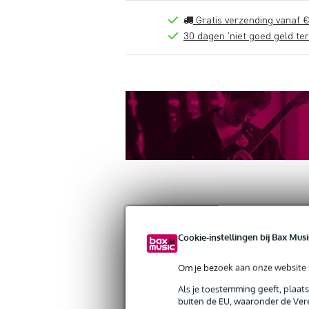
Gratis verzending vanaf €
30 dagen 'niet goed geld ter
Productinformatie
Reviews
(0)
Down
Cookie-instellingen bij Bax Musi
Doughty T74500 M12 Female Tv Spig
Om je bezoek aan onze website s
Artikelnr:
9000-0152-2712
Servicebelofte
Als je toestemming geeft, plaat
buiten de EU, waaronder de Vere