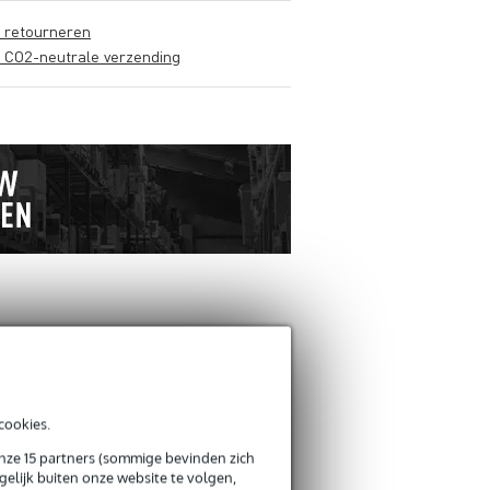
s retourneren
s CO2-neutrale verzending
ANDEREN KOCHTEN
OOK
cookies.
Schrijf zelf een review
onze 15 partners (sommige bevinden zich
elijk buiten onze website te volgen,
Je naam