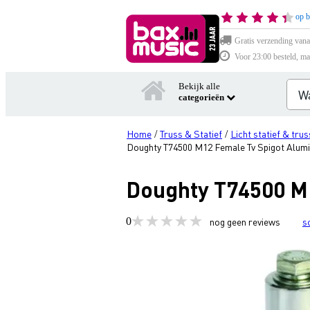
op b
Gratis verzending vana
Voor 23:00 besteld, ma
Bekijk alle
categorieën
Home
Truss & Statief
Licht statief & trus
/
/
Doughty T74500 M12 Female Tv Spigot Alumi
Doughty T74500 M1
0
nog geen reviews
s