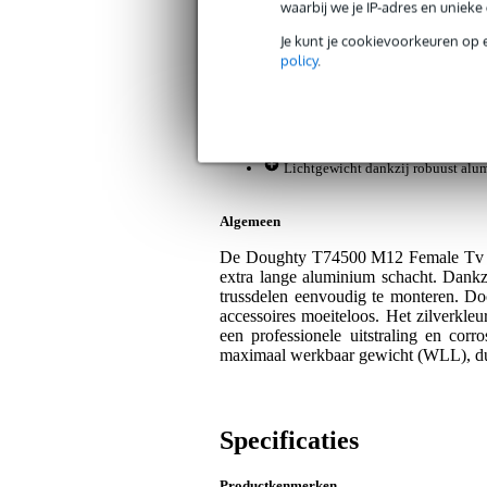
waarbij we je IP-adres en uniek
Bax Music Garantie
: Op dit product kri
Je kunt je cookievoorkeuren op 
Op dit product krijg je 3 jaar Bax Music Gara
policy
.
Plus- en minpunten
Geschikt voor standaard 28 mm TV
M12 vrouwelijke schroefdraad vo
Lichtgewicht dankzij robuust alu
Algemeen
De Doughty T74500 M12 Female Tv Spi
extra lange aluminium schacht. Dankzi
trussdelen eenvoudig te monteren. Do
accessoires moeiteloos. Het zilverkle
een professionele uitstraling en corr
maximaal werkbaar gewicht (WLL), dus
Specificaties
Productkenmerken