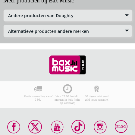
Meer producten bij Bax Music
Andere producten van Doughty
Alternatieve producten andere merken
Gratis verzending vanaf
Voor 23:00 besteld,
30 dagen 'niet goed
€ 99,-
morgen in huis (mits
geld terug' garantie!
op voorraad)
BLOG