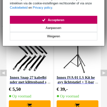
intrekken via de cookie-instellingen rechtsonder of via onze
Cookiebeleid
en
Privacy policy
.
Accepteren
Accessoires (9)
Aanpassen
Weigeren
Innox Snap 27 kabelbi
Innox IVA 01 LS Kit he
I
nder met klittenband s
avy lichtstatief + T-bar
mal zwart (10 stuks)
€ 5,50
€ 39,-
€
Op voorraad
Op voorraad
+
+