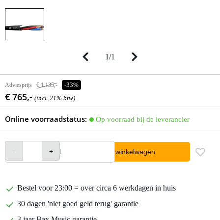
1
/
1
Adviesprijs
€ 1.135,-
-33%
€ 765,-
(incl. 21% btw)
Online voorraadstatus:
Op voorraad bij de leverancier
In winkelwagen
Bestel voor 23:00 = over circa 6 werkdagen in huis
30 dagen 'niet goed geld terug' garantie
3 jaar Bax Music garantie