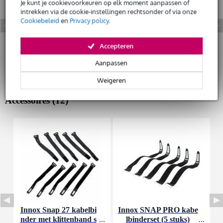
Je kunt je cookievoorkeuren op elk moment aanpassen of
intrekken via de cookie-instellingen rechtsonder of via onze
Cookiebeleid
en
Privacy policy
.
Accepteren
Aanpassen
Weigeren
Accessoires (12)
Innox Snap 27 kabelbi
Innox SNAP PRO kabe
nder met klittenband s
lbinderset (5 stuks)
K