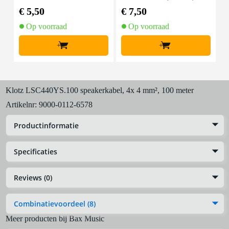
mal zwart (10 stuks)
€ 5,50
€ 7,50
€
Op voorraad
Op voorraad
+
+
Klotz LSC440YS.100 speakerkabel, 4x 4 mm², 100 meter
Artikelnr:
9000-0112-6578
Productinformatie
Specificaties
Reviews (0)
Combinatievoordeel (8)
Meer producten bij Bax Music