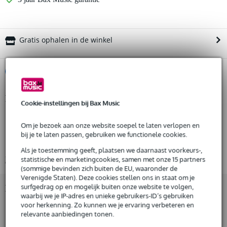
Gratis ophalen in de winkel
%
Huur dit product
Productinformatie
Huur dit product al vanaf 55 euro per maand
Cookie-instellingen bij Bax Music
Huur meerdere producten tegelijk: min. € 300,- en max.
Klotz LSC440YS.100
€ 2.500,-
Om je bezoek aan onze website soepel te laten verlopen en
Gratis
multicore speakerkabel
thuisbezorgd of op te halen in de winkel
bij je te laten passen, gebruiken we functionele cookies.
Al na 4 maanden maandelijks opzegbaar
per rol van 100 m
Als je toestemming geeft, plaatsen we daarnaast voorkeurs-,
De mogelijkheid om je product(en) met korting te kopen
Bekijk alle productspecificaties
statistische en marketingcookies, samen met onze 15 partners
Snelle vervanging door Bax Music bij een defect
(sommige bevinden zich buiten de EU, waaronder de
Verenigde Staten). Deze cookies stellen ons in staat om je
surfgedrag op en mogelijk buiten onze website te volgen,
Bekijk ook eens (3)
Huur dit product
waarbij we je IP-adres en unieke gebruikers-ID’s gebruiken
voor herkenning. Zo kunnen we je ervaring verbeteren en
relevante aanbiedingen tonen.