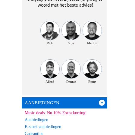
woord met het beste advies!
Rick
Stijn
Martijn
Allard
Dennis
Rinus
AANBIEDINGEN
Music deals: Nu 10% Extra korting!
Aanbiedingen
B-stock aanbiedingen
Cadeautips