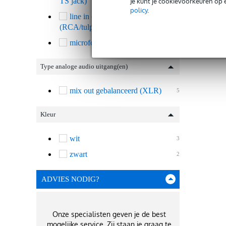
TS jack)
Je kunt je cookievoorkeuren op 
policy
.
line in ongebalanceerd
5
(RCA/tulp)
microfooningang (XLR)
5
Type analoge audio uitgang(en)
mix out gebalanceerd (XLR)
5
Kleur
wit
3
zwart
2
ADVIES NODIG?
Onze specialisten geven je de best
mogelijke service. Zij staan je graag te