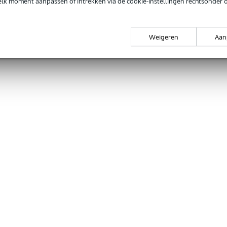
elk moment aanpassen of intrekken via de cookie-instellingen rechtsonder 
Weigeren
Aan