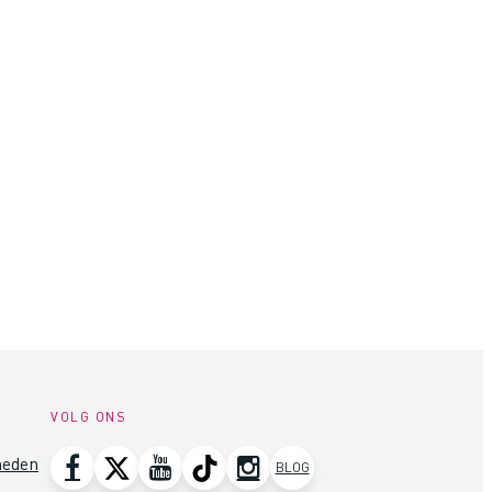
VOLG ONS
heden
BLOG