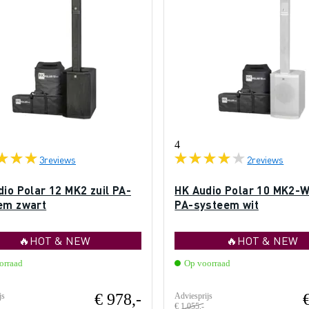
4
3
reviews
2
reviews
io Polar 12 MK2 zuil PA-
HK Audio Polar 10 MK2-W
em zwart
PA-systeem wit
🔥HOT & NEW
🔥HOT & NEW
orraad
Op voorraad
€ 978,-
js
Adviesprijs
€ 1.055,-