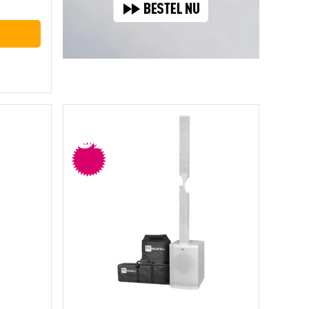
extra
voordeel