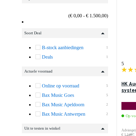
(€ 0,00 - € 1.500,00)
Soort Deal
B-stock aanbiedingen
1
Deals
1
5
Actuele voorraad
HK Aud
Online op voorraad
5
syste
Bax Music Goes
5
Bax Music Apeldoorn
2
Bax Music Antwerpen
2
Op vo
Uit te testen in winkel
Adviespri
€ 1.149,-