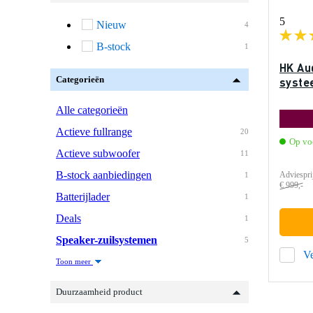
5
Nieuw
4
B-stock
1
HK Aud
Categorieën
syste
Alle categorieën
Actieve fullrange
20
Op vo
Actieve subwoofer
11
B-stock aanbiedingen
Adviespri
1
€ 999,-
Batterijlader
1
Deals
1
Speaker-zuilsystemen
5
Ve
Toon meer
Duurzaamheid product