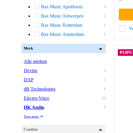
Bax Music Apeldoorn
2
Bax Music Antwerpen
2
Bax Music Rotterdam
1
Ve
Bax Music Amsterdam
1
Merk
POPU
Alle merken
Devine
2
DAP
2
dB Technologies
6
Electro-Voice
23
HK Audio
5
Toon meer
Conditie