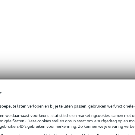
c
oepel te laten verlopen en bij je te laten passen, gebruiken we functionele 
sen we daarnaast voorkeurs-, statistische en marketingcookies, samen met 
nigde Staten). Deze cookies stellen ons in staat om je surfgedrag op en mog
e gebruikers-ID’s gebruiken voor herkenning. Zo kunnen we je ervaring verb