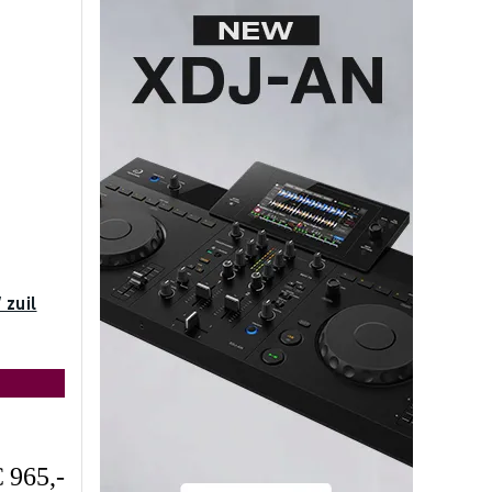
 zuil
€ 965,-