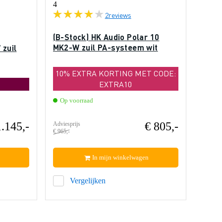
4
2
reviews
(B-Stock) HK Audio Polar 10
MK2-W zuil PA-systeem wit
 zuil
10% EXTRA KORTING MET CODE:
EXTRA10
Op voorraad
1.145,-
€ 805,-
Adviesprijs
€ 965,-
In mijn winkelwagen
Vergelijken