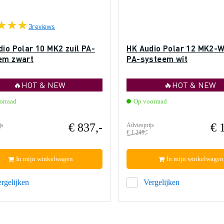
3
reviews
io Polar 10 MK2 zuil PA-
HK Audio Polar 12 MK2-W
em zwart
PA-systeem wit
🔥HOT & NEW
🔥HOT & NEW
orraad
Op voorraad
€ 837,-
€ 
js
Adviesprijs
€ 1.249,-
In mijn winkelwagen
In mijn winkelwagen
rgelijken
Vergelijken