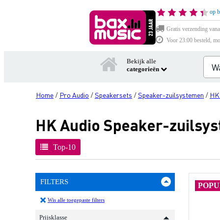
op b
Gratis verzending vana
Voor 23:00 besteld, mo
Bekijk alle
categorieën
Home
Pro Audio
Speakersets
Speaker-zuilsystemen
HK
/
/
/
/
HK Audio Speaker-zuilsy
Top-10
FILTERS
POPU
Wis alle toegepaste filters
Prijsklasse