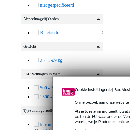
niet gespecificeerd
5
Afspeelmogelijkheden
Bluetooth
5
Gewicht
25 - 29.9 kg
5
RMS vermogen in Watt
500 - 749 Watt
1
Cookie-instellingen bij Bax Musi
1500 - 3000 Watt
4
Om je bezoek aan onze website s
Type analoge audio ingang(en)
Als je toestemming geeft, plaat
buiten de EU, waaronder de Vere
waarbij we je IP-adres en uniek
line in ongebalanceerd (6.3 mm
5