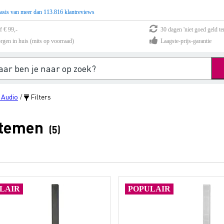
asis van meer dan 113.816 klantreviews
f € 99,-
30 dagen 'niet goed geld te
rgen in huis (mits op voorraad)
Laagste-prijs-garantie
 Audio
Filters
/
stemen
(5)
LAIR
POPULAIR