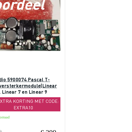
oordeel
dio 5900074 Pascal T-
versterkermodule(Linear
 Linear 7 en Linear 9
)
EXTRA KORTING MET CODE:
EXTRA10
orraad
js