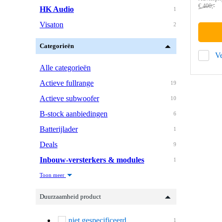
€ 400,-
HK Audio
1
Visaton
2
Categorieën
Ve
Alle categorieën
Actieve fullrange
19
Actieve subwoofer
10
B-stock aanbiedingen
6
Batterijlader
1
Deals
9
Inbouw-versterkers & modules
1
Toon meer
Duurzaamheid product
niet gespecificeerd
1