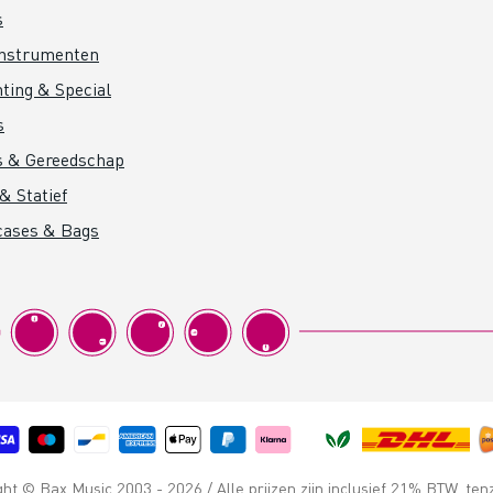
s
instrumenten
hting & Special
s
s & Gereedschap
& Statief
cases & Bags
t © Bax Music 2003 - 2026 / Alle prijzen zijn inclusief 21% BTW, ten