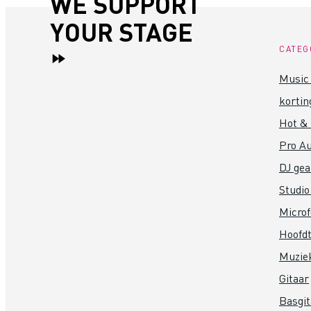
WE SUPPORT
YOUR STAGE
CATEG
Music 
kortin
Hot &
Pro Au
DJ gea
Studio
Micro
Hoofdt
Muzie
Gitaar
Basgit