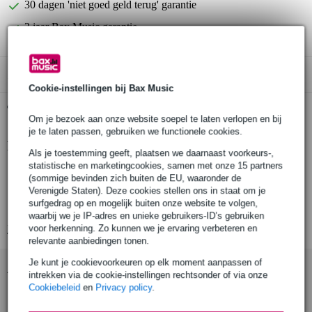
30 dagen 'niet goed geld terug' garantie
3 jaar Bax Music garantie
Alleen geschikt voor:
Cookie-instellingen bij Bax Music
Gratis ophalen in de winkel
Om je bezoek aan onze website soepel te laten verlopen en bij
je te laten passen, gebruiken we functionele cookies.
Productinformatie
Als je toestemming geeft, plaatsen we daarnaast voorkeurs-,
statistische en marketingcookies, samen met onze 15 partners
songboek voor gitaar
(sommige bevinden zich buiten de EU, waaronder de
80 klassieke rocknummers
Verenigde Staten). Deze cookies stellen ons in staat om je
surfgedrag op en mogelijk buiten onze website te volgen,
volledige songteksten en akkoordsymbolen
waarbij we je IP-adres en unieke gebruikers-ID’s gebruiken
voor herkenning. Zo kunnen we je ervaring verbeteren en
Bekijk alle productspecificaties
relevante aanbiedingen tonen.
Je kunt je cookievoorkeuren op elk moment aanpassen of
Accessoires (8)
intrekken via de cookie-instellingen rechtsonder of via onze
Cookiebeleid
en
Privacy policy
.