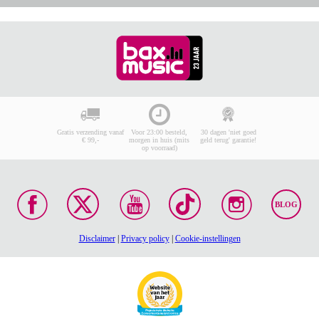
Gratis verzending vanaf
Voor 23:00 besteld,
30 dagen 'niet goed
€ 99,-
morgen in huis (mits
geld terug' garantie!
op voorraad)
BLOG
Disclaimer
|
Privacy policy
|
Cookie-instellingen