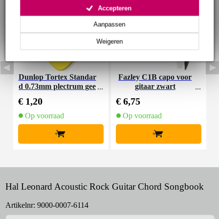
Accepteren
Aanpassen
Weigeren
Dunlop Tortex Standar
Fazley C1B capo voor
I
d 0.73mm plectrum gee
gitaar zwart
l
€ 1,20
€ 6,75
€
Op voorraad
Op voorraad
+
+
Hal Leonard Acoustic Rock Guitar Chord Songbook
Artikelnr:
9000-0007-6114