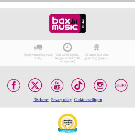
Gratis verzending vanaf
Voor 23:00 besteld,
30 dagen 'niet goed
€ 99,-
morgen in huis (mits
geld terug' garantie!
op voorraad)
BLOG
Disclaimer
|
Privacy policy
|
Cookie-instellingen