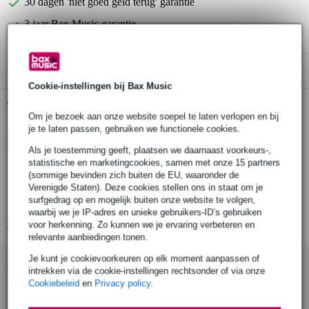
30 dagen 'niet goed geld terug' garantie
3 jaar Bax Music garantie
Alleen geschikt voor:
Cookie-instellingen bij Bax Music
Gratis ophalen in de winkel
Om je bezoek aan onze website soepel te laten verlopen en bij
je te laten passen, gebruiken we functionele cookies.
Productinformatie
Als je toestemming geeft, plaatsen we daarnaast voorkeurs-,
statistische en marketingcookies, samen met onze 15 partners
songboek voor gitaar
(sommige bevinden zich buiten de EU, waaronder de
alle 60 nummers van Dire Straits
Verenigde Staten). Deze cookies stellen ons in staat om je
surfgedrag op en mogelijk buiten onze website te volgen,
volledige songteksten en akkoordsymbolen
waarbij we je IP-adres en unieke gebruikers-ID’s gebruiken
Bekijk alle productspecificaties
voor herkenning. Zo kunnen we je ervaring verbeteren en
relevante aanbiedingen tonen.
Je kunt je cookievoorkeuren op elk moment aanpassen of
Accessoires (7)
intrekken via de cookie-instellingen rechtsonder of via onze
Cookiebeleid
en
Privacy policy
.