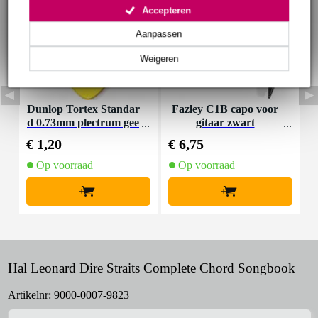
Accepteren
Aanpassen
Weigeren
Dunlop Tortex Standar
Fazley C1B capo voor
I
d 0.73mm plectrum gee
gitaar zwart
l
€ 1,20
€ 6,75
€
Op voorraad
Op voorraad
+
+
Hal Leonard Dire Straits Complete Chord Songbook
Artikelnr:
9000-0007-9823