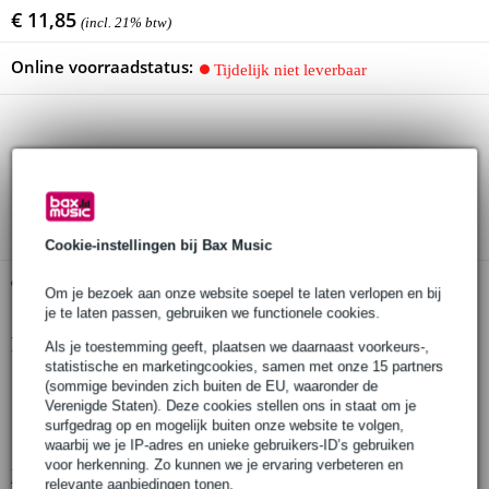
€ 11,85
(incl. 21% btw)
Online voorraadstatus:
Tijdelijk niet leverbaar
30 dagen 'niet goed geld terug' garantie
3 jaar Bax Music garantie
Cookie-instellingen bij Bax Music
Gratis ophalen in de winkel
Om je bezoek aan onze website soepel te laten verlopen en bij
je te laten passen, gebruiken we functionele cookies.
Productinformatie
Als je toestemming geeft, plaatsen we daarnaast voorkeurs-,
statistische en marketingcookies, samen met onze 15 partners
houder voor ontsmettingsmiddel
(sommige bevinden zich buiten de EU, waaronder de
Verenigde Staten). Deze cookies stellen ons in staat om je
materiaal: staal
surfgedrag op en mogelijk buiten onze website te volgen,
speciale features: montagemateriaal meegeleverd
waarbij we je IP-adres en unieke gebruikers-ID’s gebruiken
voor herkenning. Zo kunnen we je ervaring verbeteren en
Bekijk alle productspecificaties
relevante aanbiedingen tonen.