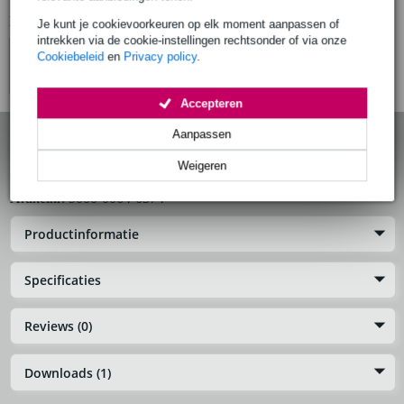
Bekijk ook eens (3)
Je kunt je cookievoorkeuren op elk moment aanpassen of
intrekken via de cookie-instellingen rechtsonder of via onze
Cookiebeleid
en
Privacy policy
.
Accepteren
Aanpassen
Konig & Meyer 80396 houder voor desinfectiemiddel
32 mm (pure white)
Weigeren
Artikelnr:
9000-0064-6574
Productinformatie
Specificaties
Reviews (0)
Downloads (1)