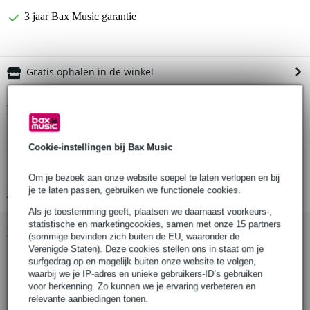
3 jaar Bax Music garantie
Gratis ophalen in de winkel
Productinformatie
slagplaat
Cookie-instellingen bij Bax Music
voor T-stijl elektrische gitaren
aantal lagen: 3
Om je bezoek aan onze website soepel te laten verlopen en bij
je te laten passen, gebruiken we functionele cookies.
Bekijk alle productspecificaties
Als je toestemming geeft, plaatsen we daarnaast voorkeurs-,
statistische en marketingcookies, samen met onze 15 partners
Bekijk ook eens (7)
(sommige bevinden zich buiten de EU, waaronder de
Verenigde Staten). Deze cookies stellen ons in staat om je
surfgedrag op en mogelijk buiten onze website te volgen,
waarbij we je IP-adres en unieke gebruikers-ID’s gebruiken
voor herkenning. Zo kunnen we je ervaring verbeteren en
relevante aanbiedingen tonen.