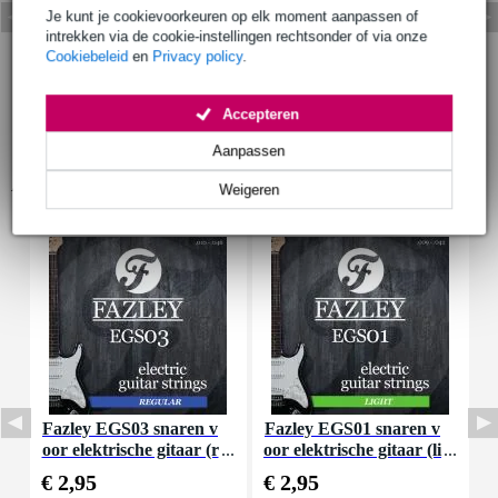
Je kunt je cookievoorkeuren op elk moment aanpassen of
intrekken via de cookie-instellingen rechtsonder of via onze
Cookiebeleid
en
Privacy policy
.
Accepteren
Aanpassen
Accessoires (16)
Weigeren
Fazley EGS03 snaren v
Fazley EGS01 snaren v
F
oor elektrische gitaar (r
oor elektrische gitaar (li
o
egular)
ght)
€ 2,95
€ 2,95
€