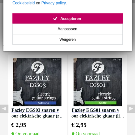
Cookiebeleid
en
Privacy policy
.
Accepteren
Aanpassen
Weigeren
Accessoires (23)
Fazley EGS03 snaren v
Fazley EGS01 snaren v
F
oor elektrische gitaar (r
oor elektrische gitaar (li
o
egular)
ght)
€ 2,95
€ 2,95
€
Op voorraad
Op voorraad