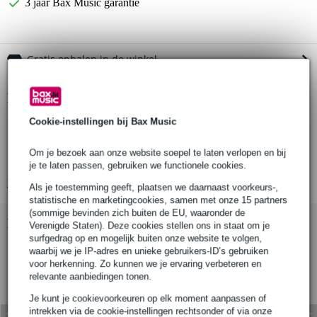
3 jaar Bax Music garantie
Gratis ophalen in de winkel
Productinformatie
Cookie-instellingen bij Bax Music
elementschakelaar
3-standen
Om je bezoek aan onze website soepel te laten verlopen en bij
open model
je te laten passen, gebruiken we functionele cookies.
Bekijk alle productspecificaties
Als je toestemming geeft, plaatsen we daarnaast voorkeurs-,
statistische en marketingcookies, samen met onze 15 partners
(sommige bevinden zich buiten de EU, waaronder de
Bekijk ook eens (1)
Verenigde Staten). Deze cookies stellen ons in staat om je
surfgedrag op en mogelijk buiten onze website te volgen,
waarbij we je IP-adres en unieke gebruikers-ID’s gebruiken
voor herkenning. Zo kunnen we je ervaring verbeteren en
relevante aanbiedingen tonen.
Je kunt je cookievoorkeuren op elk moment aanpassen of
intrekken via de cookie-instellingen rechtsonder of via onze