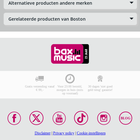
Alternatieve producten andere merken
Gerelateerde producten van Boston
Gratis verzending vanaf
Voor 23:00 besteld,
30 dagen 'niet goed
€ 99,-
morgen in huis (mits
geld terug' garantie!
op voorraad)
BLOG
Disclaimer
|
Privacy policy
|
Cookie-instellingen