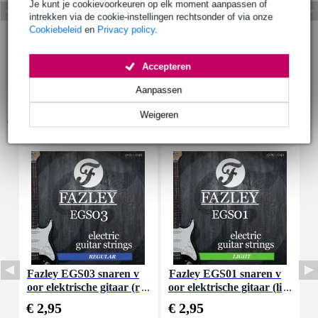
Je kunt je cookievoorkeuren op elk moment aanpassen of
intrekken via de cookie-instellingen rechtsonder of via onze
Cookiebeleid
en
Privacy policy
.
Accepteren
Aanpassen
Weigeren
Accessoires (16)
Fazley EGS03 snaren v
Fazley EGS01 snaren v
F
oor elektrische gitaar (r
oor elektrische gitaar (li
o
egular)
ght)
€ 2,95
€ 2,95
€