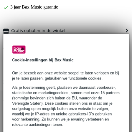
3 jaar Bax Music garantie
Gratis ophalen in de winkel
Productinformatie
slagplaat
Cookie-instellingen bij Bax Music
voor T-stijl elektrische gitaren
aantal lagen: 1
Om je bezoek aan onze website soepel te laten verlopen en bij
je te laten passen, gebruiken we functionele cookies.
Bekijk alle productspecificaties
Als je toestemming geeft, plaatsen we daarnaast voorkeurs-,
statistische en marketingcookies, samen met onze 15 partners
(sommige bevinden zich buiten de EU, waaronder de
Bekijk ook eens (7)
Verenigde Staten). Deze cookies stellen ons in staat om je
surfgedrag op en mogelijk buiten onze website te volgen,
waarbij we je IP-adres en unieke gebruikers-ID’s gebruiken
voor herkenning. Zo kunnen we je ervaring verbeteren en
relevante aanbiedingen tonen.