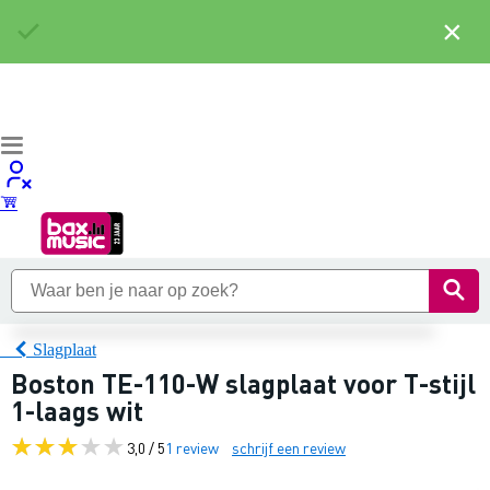
×
Slagplaat
Boston TE-110-W slagplaat voor T-stijl
1-laags wit
3,0 / 5
1 review
schrijf een review