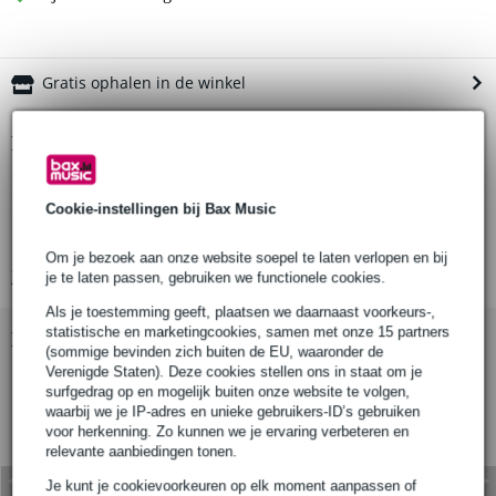
Gratis ophalen in de winkel
Productinformatie
lengte: 400 mm
Cookie-instellingen bij Bax Music
diameter kabel: 3 mm
maximale belastbaarheid: 100 kg
Om je bezoek aan onze website soepel te laten verlopen en bij
Bekijk alle productspecificaties
je te laten passen, gebruiken we functionele cookies.
Als je toestemming geeft, plaatsen we daarnaast voorkeurs-,
statistische en marketingcookies, samen met onze 15 partners
Bekijk ook eens (1)
(sommige bevinden zich buiten de EU, waaronder de
Verenigde Staten). Deze cookies stellen ons in staat om je
surfgedrag op en mogelijk buiten onze website te volgen,
waarbij we je IP-adres en unieke gebruikers-ID’s gebruiken
voor herkenning. Zo kunnen we je ervaring verbeteren en
relevante aanbiedingen tonen.
Je kunt je cookievoorkeuren op elk moment aanpassen of