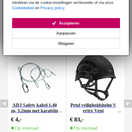
intrekken via de cookie-instellingen rechtsonder of via onze
Cookiebeleid
en
Privacy policy
.
Accepteren
Aanpassen
Accessoires (7)
Weigeren
ADJ Safety kabel 1.40
Petzl veiligheidshelm V
P
m, 3.2mm met karabijn
ertex Vent
haak
€ 4,-
€ 83,-
€
Op voorraad
Op voorraad