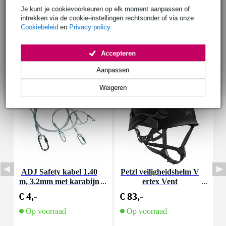
Je kunt je cookievoorkeuren op elk moment aanpassen of
intrekken via de cookie-instellingen rechtsonder of via onze
Cookiebeleid
en
Privacy policy
.
Accepteren
Accessoires (7)
Aanpassen
Weigeren
ADJ Safety kabel 1.40
Petzl veiligheidshelm V
P
m, 3.2mm met karabijn
ertex Vent
haak
€ 4,-
€ 83,-
€
Op voorraad
Op voorraad