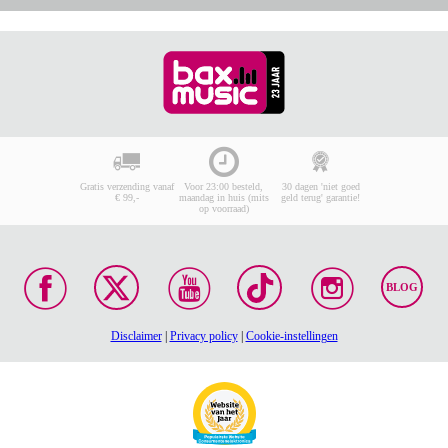
Gratis verzending vanaf
Voor 23:00 besteld,
30 dagen 'niet goed
€ 99,-
maandag in huis (mits
geld terug' garantie!
op voorraad)
BLOG
Disclaimer
|
Privacy policy
|
Cookie-instellingen