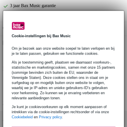
3 jaar Bax Music garantie
Gratis ophalen in de winkel
Cookie-instellingen bij Bax Music
Kies nu voor 2 jaar extra Bax Music garantie en meer
voordelen
Om je bezoek aan onze website soepel te laten verlopen en bij
je te laten passen, gebruiken we functionele cookies.
€ 5,55 eenmalig
Als je toestemming geeft, plaatsen we daarnaast voorkeurs-,
statistische en marketingcookies, samen met onze 15 partners
Productinformatie
(sommige bevinden zich buiten de EU, waaronder de
Verenigde Staten). Deze cookies stellen ons in staat om je
aantal: 1
surfgedrag op en mogelijk buiten onze website te volgen,
compatibel met: Showgear Mammoth Dex podium
waarbij we je IP-adres en unieke gebruikers-ID’s gebruiken
voor herkenning. Zo kunnen we je ervaring verbeteren en
kleur: zwart, grijs
relevante aanbiedingen tonen.
Bekijk alle productspecificaties
Je kunt je cookievoorkeuren op elk moment aanpassen of
intrekken via de cookie-instellingen rechtsonder of via onze
Cookiebeleid
en
Privacy policy
.
Accessoires (8)