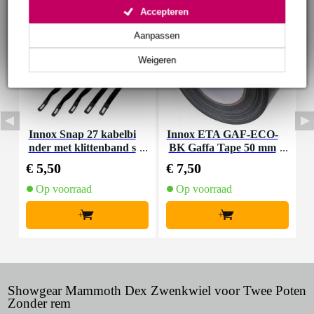
Accepteren
Aanpassen
Weigeren
Innox Snap 27 kabelbi
Innox ETA GAF-ECO-
P
nder met klittenband s
BK Gaffa Tape 50 mm
mal zwart (10 stuks)
x 50 m zwart
€ 5,50
€ 7,50
€
Op voorraad
Op voorraad
+
+
Showgear Mammoth Dex Zwenkwiel voor Twee Poten
Zonder rem