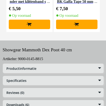
nder met klittenband s
BK Gaffa Tape 50 mm
mal zwart (10 stuks)
x 50 m zwart
€ 5,50
€ 7,50
€
Op voorraad
Op voorraad
+
+
Showgear Mammoth Dex Poot 40 cm
Artikelnr:
9000-0145-8815
Productinformatie
Specificaties
Reviews (0)
Downloads (6)