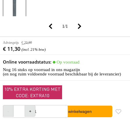
1
/
1
Adviesprijs
€ 20,80
€ 11,30
(incl. 21% btw)
Online voorraadstatus:
Op voorraad
Nog 16 stuks op voorraad in ons magazijn
(en nog ruim voldoende voorraad beschikbaar bij de leverancier)
10% EXTRA KORTING MET
CODE: EXTRA10
In winkelwagen