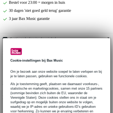
Bestel voor 23:00 = morgen in huis
30 dagen 'niet goed geld terug' garantie
3 jaar Bax Music garantie
Gratis ophalen in de winkel
Productinformatie
Cookie-instellingen bij Bax Music
aantal stuks: 1
productcode: 70661
Om je bezoek aan onze website soepel te laten verlopen en bij
hoogte: 400 mm (15.748″)
je te laten passen, gebruiken we functionele cookies.
Bekijk alle productspecificaties
Als je toestemming geeft, plaatsen we daarnaast voorkeurs-,
statistische en marketingcookies, samen met onze 15 partners
(sommige bevinden zich buiten de EU, waaronder de
Bekijk ook eens (5)
Verenigde Staten). Deze cookies stellen ons in staat om je
surfgedrag op en mogelijk buiten onze website te volgen,
waarbij we je IP-adres en unieke gebruikers-ID’s gebruiken
voor herkenning. Zo kunnen we je ervaring verbeteren en