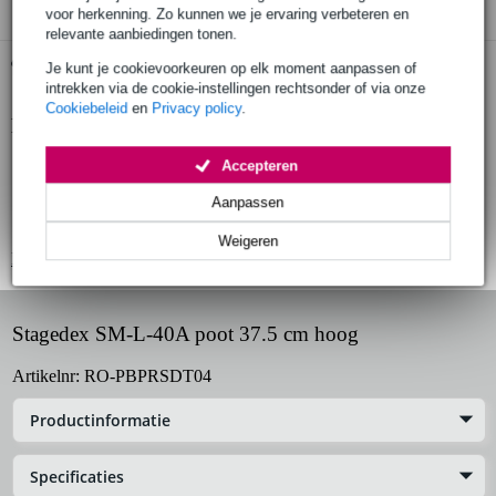
voor herkenning. Zo kunnen we je ervaring verbeteren en
relevante aanbiedingen tonen.
Gratis ophalen in de winkel
Je kunt je cookievoorkeuren op elk moment aanpassen of
intrekken via de cookie-instellingen rechtsonder of via onze
Cookiebeleid
en
Privacy policy
.
Productinformatie
ronde aluminium poot voor Stagedex podiumdelen
Accepteren
hoogte: 37,5 cm
Aanpassen
doorsnede: 48.3 mm
Weigeren
Bekijk alle productspecificaties
Stagedex SM-L-40A poot 37.5 cm hoog
Artikelnr:
RO-PBPRSDT04
Productinformatie
Specificaties