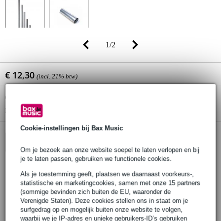
1
/
2
€ 12,30
(incl. 21% btw)
Online voorraadstatus:
Op voorraad
Nog 26 stuks op voorraad in ons magazijn
Cookie-instellingen bij Bax Music
In winkelwagen
Om je bezoek aan onze website soepel te laten verlopen en bij
je te laten passen, gebruiken we functionele cookies.
Als je toestemming geeft, plaatsen we daarnaast voorkeurs-,
Bestel voor 23:00 = morgen in huis
statistische en marketingcookies, samen met onze 15 partners
(sommige bevinden zich buiten de EU, waaronder de
30 dagen 'niet goed geld terug' garantie
Verenigde Staten). Deze cookies stellen ons in staat om je
surfgedrag op en mogelijk buiten onze website te volgen,
3 jaar Bax Music garantie
waarbij we je IP-adres en unieke gebruikers-ID’s gebruiken